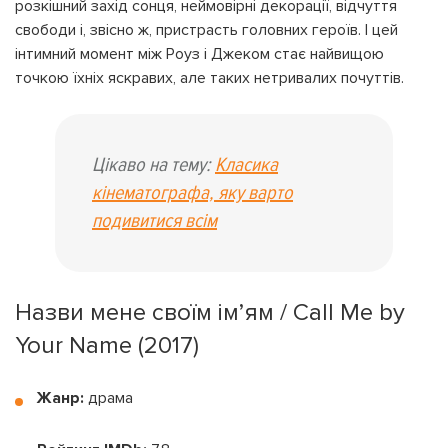
розкішний захід сонця, неймовірні декорації, відчуття
свободи і, звісно ж, пристрасть головних героїв. І цей
інтимний момент між Роуз і Джеком стає найвищою
точкою їхніх яскравих, але таких нетривалих почуттів.
Цікаво на тему:
Класика
кінематографа, яку варто
подивитися всім
Назви мене своїм ім’ям / Call Me by
Your Name (2017)
Жанр:
драма