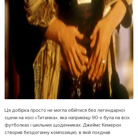
Ця добірка просто не могла обійтися без легендарної
сцени на носі «Титаніка», яка наприкінці 90-х була на всіх
футболках і шкільних щоденниках. Джеймс Кемерон
створив бездоганну композицію, в якій поєднав