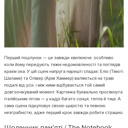
Перший поцілунок — це завжди хвилююче, особливо
коли йому передують тижні недомовленості та поглядів
краєм ока. У цій сцені напруга нарешті спадає: Еліо (Тімоті
Шаламе) та Олівер (Армі Хаммер) валяються на траві
подалі від усіх, і між ними відбувається той самий
довгоочікуваний момент. Картинка буквально просякнута
італійським літом — у кадрі багато сонця, тепла й тиші. А
сама сцена підкуповує своєю щирістю та певною
незграбністю, адже перший крок завжди робити страшно.
Щоденник пам’яті / The Notebook