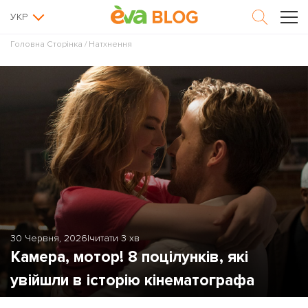
УКР
Головна Сторінка
/
Натхнення
30 Червня, 2026
|
читати 3 хв
Камера, мотор! 8 поцілунків, які
увійшли в історію кінематографа