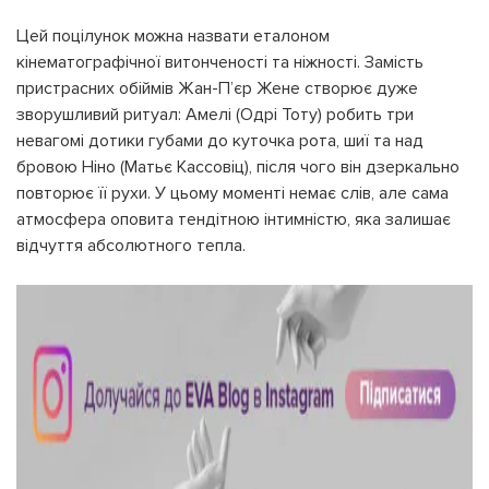
УВІЙТИ ЗА ДОПОМОГОЮ
ДЗВІНКА
Цей поцілунок можна назвати еталоном
ПОВЕРНУТИСЯ ДО БЛОГУ
кінематографічної витонченості та ніжності. Замість
ПОВЕРНУТИСЯ
ПЕРЕРАХУВАТИ
пристрасних обіймів Жан-П’єр Жене створює дуже
ПОВЕРНУТИСЯ
зворушливий ритуал: Амелі (Одрі Тоту) робить три
невагомі дотики губами до куточка рота, шиї та над
бровою Ніно (Матьє Кассовіц), після чого він дзеркально
повторює її рухи. У цьому моменті немає слів, але сама
атмосфера оповита тендітною інтимністю, яка залишає
відчуття абсолютного тепла.