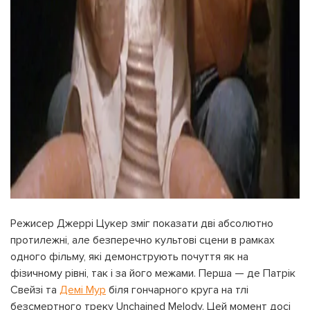
Режисер Джеррі Цукер зміг показати дві абсолютно
протилежні, але безперечно культові сцени в рамках
одного фільму, які демонструють почуття як на
фізичному рівні, так і за його межами. Перша — де Патрік
Свейзі та
Демі Мур
біля гончарного круга на тлі
безсмертного треку Unchained Melody. Цей момент досі