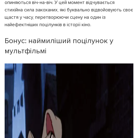
опиняються віч-на-віч. У цей момент відчувається
стихійна сила закоханих, які буквально відвойовують своє
щастя у часу, перетворюючи сцену на один із
найефектніших поцілунків в історії кіно.
Бонус: наймиліший поцілунок у
мультфільмі