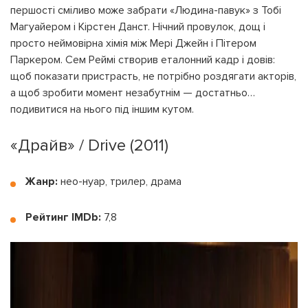
першості сміливо може забрати «Людина-павук» з Тобі
Магуайером і Кірстен Данст. Нічний провулок, дощ і
просто неймовірна хімія між Мері Джейн і Пітером
Паркером. Сем Реймі створив еталонний кадр і довів:
щоб показати пристрасть, не потрібно роздягати акторів,
а щоб зробити момент незабутнім — достатньо…
подивитися на нього під іншим кутом.
«Драйв» / Drive (2011)
Жанр:
нео-нуар, трилер, драма
Рейтинг IMDb:
7,8