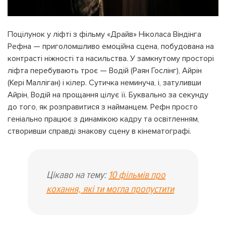
Поцілунок у ліфті з фільму «Драйв» Ніколаса Віндінга
Рефна — приголомшливо емоційна сцена, побудована на
контрасті ніжності та насильства. У замкнутому просторі
ліфта перебувають троє — Водій (Раян Гослінг), Айрін
(Кері Малліган) і кілер. Сутичка неминуча, і, затуливши
Айрін, Водій на прощання цілує її. Буквально за секунду
до того, як розправитися з найманцем. Рефн просто
геніально працює з динамікою кадру та освітленням,
створивши справді знакову сцену в кінематографі.
Цікаво на тему:
10 фільмів про
кохання, які ти могла пропустити