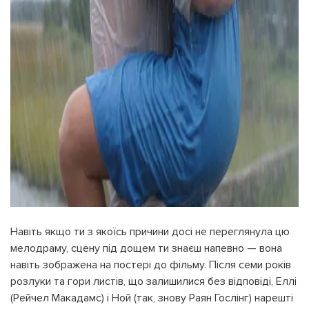
Навіть якщо ти з якоїсь причини досі не переглянула цю
мелодраму, сцену під дощем ти знаєш напевно — вона
навіть зображена на постері до фільму. Після семи років
розлуки та гори листів, що залишилися без відповіді, Еллі
(Рейчел Макадамс) і Ной (так, знову Раян Гослінг) нарешті