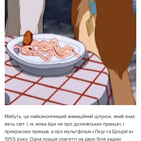
Мабуть, це найканонічніший анімаційний цілунок, який знає
весь світ. І, ні, мова йде не про діснеївських принцес і
прекрасних принців, а про мультфільм «Леді та Бродяга»
1955 року. Одна порція спагетті на двох біля задніх