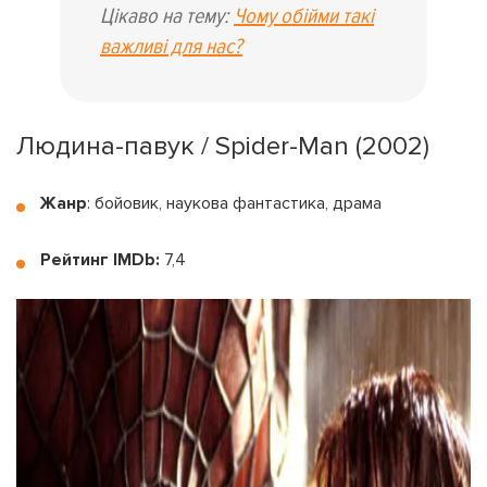
Цікаво на тему:
Чому обійми такі
важливі для нас?
Людина-павук / Spider-Man (2002)
Жанр
: бойовик, наукова фантастика, драма
Рейтинг IMDb:
7,4