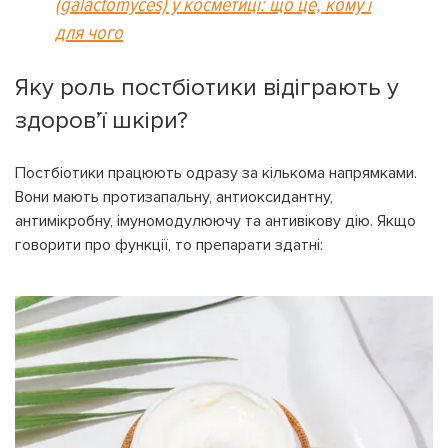
(galactomyces) у косметиці: що це, кому і
для чого
Яку роль постбіотики відіграють у
здоров’ї шкіри?
Постбіотики працюють одразу за кількома напрямками.
Вони мають протизапальну, антиоксидантну,
антимікробну, імуномодулюючу та антивікову дію. Якщо
говорити про функції, то препарати здатні: