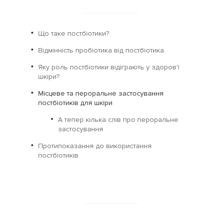
Що таке постбіотики?
Відмінність пробіотика від постбіотика
Яку роль постбіотики відіграють у здоров'ї
шкіри?
Місцеве та пероральне застосування
постбіотиків для шкіри
А тепер кілька слів про пероральне
застосування
Протипоказання до використання
постбіотиків