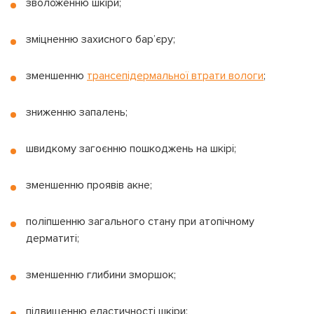
зволоженню шкіри;
зміцненню захисного бар’єру;
зменшенню
трансепідермальної втрати вологи
;
зниженню запалень;
швидкому загоєнню пошкоджень на шкірі;
зменшенню проявів акне;
поліпшенню загального стану при атопічному
дерматиті;
На вашому рахунку
бонусів
Авторизація
зменшенню глибини зморшок;
підвищенню еластичності шкіри;
ЗАРЕЄСТРУВАТИСЯ