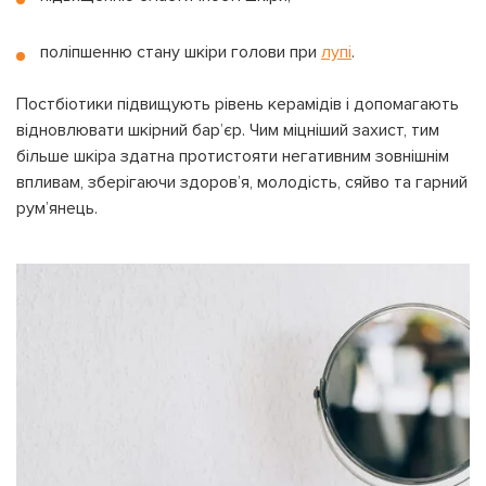
Бажаю перерахувати:
Ім'я користувача:
поліпшенню стану шкіри голови при
лупі
.
Номер картки лояльності:
Постбіотики підвищують рівень керамідів і допомагають
Бонусів на рахунку:
відновлювати шкірний бар’єр. Чим міцніший захист, тим
100
Кешбек-бонусів на
більше шкіра здатна протистояти негативним зовнішнім
УВІЙТИ ЗА ДОПОМОГОЮ
рахунку:
впливам, зберігаючи здоров’я, молодість, сяйво та гарний
СМС
рум’янець.
УВІЙТИ ЗА ДОПОМОГОЮ
ДЗВІНКА
ПОВЕРНУТИСЯ ДО БЛОГУ
ПОВЕРНУТИСЯ
ПЕРЕРАХУВАТИ
ПОВЕРНУТИСЯ