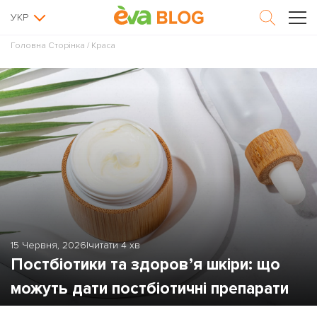
УКР
Головна Сторінка
/
Краса
15 Червня, 2026
|
читати 4 хв
Постбіотики та здоров’я шкіри: що
можуть дати постбіотичні препарати