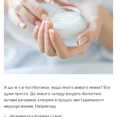
А що ж є в постбіотиках, якщо нічого живого немає? Все
дуже просто. До їхнього складу входять біологічно
активні речовини, утворені в процесі життєдіяльності
мікроорганізмів. Наприклад:
фрагменти клітинних стінок;