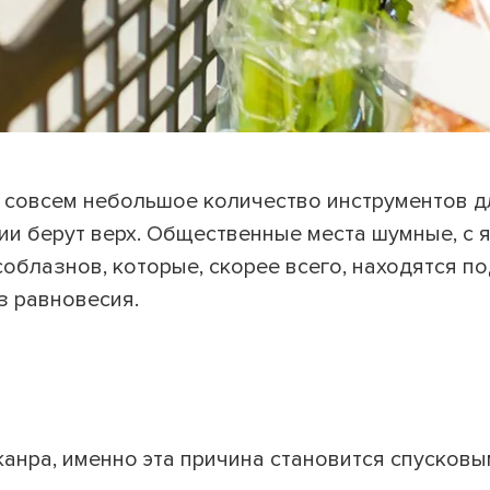
 совсем небольшое количество инструментов д
ции берут верх. Общественные места шумные, с 
облазнов, которые, скорее всего, находятся п
з равновесия.
жанра, именно эта причина становится спусков