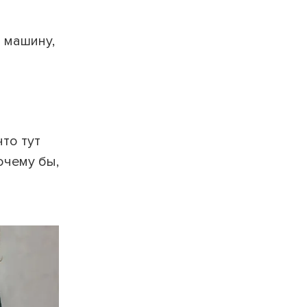
 машину,
то тут
очему бы,