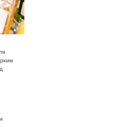
ля
ярким
од
ым