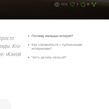
1372
3
0
Почему малыши истерят?
просто
ляды. Кто-
Как справляться с публичными
истериками?
е: «Какой
Чего делать нельзя?