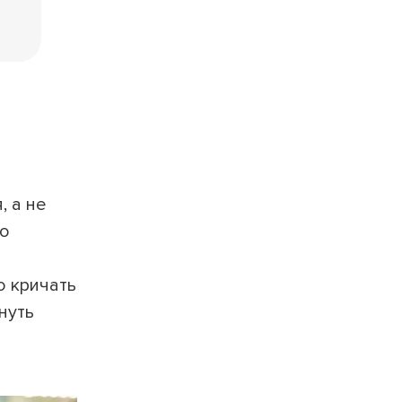
, а не
то
о кричать
нуть