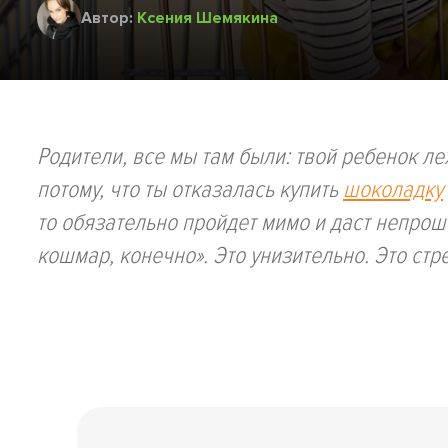
Автор:
Ксения Шемякина
Родители, все мы там были: твой ребенок ле
потому, что ты отказалась купить
шоколадку
то обязательно пройдет мимо и даст непрош
кошмар, конечно». Это унизительно. Это стре