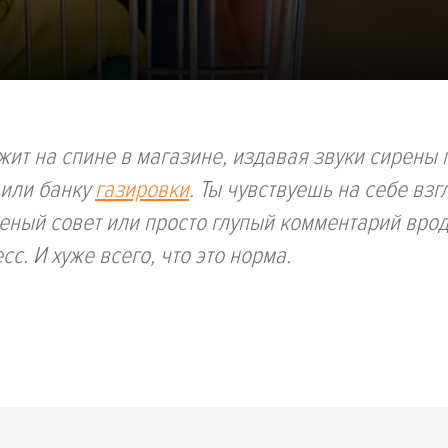
жит на спине в магазине, издавая звуки сирены 
или банку
газировки
. Ты чувствуешь на себе взг
еный совет или просто глупый комментарий врод
сс. И хуже всего, что это норма.