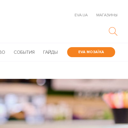
EVA.UA
МАГАЗИНЫ
ВО
СОБЫТИЯ
ГАЙДЫ
EVA МОЗАЇКА