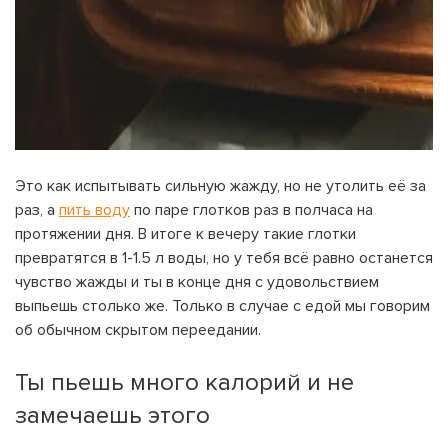
На вашем счету
бонусов
Авторизация
Это как испытывать сильную жажду, но не утолить её за
раз, а
пить воду
по паре глотков раз в полчаса на
протяжении дня. В итоге к вечеру такие глотки
ЗАРЕГИСТРИРОВАТЬСЯ
Желаю перечислить:
превратятся в 1-1.5 л воды, но у тебя всё равно останется
Имя пользователя:
чувство жажды и ты в конце дня с удовольствием
выпьешь столько же. Только в случае с едой мы говорим
Номер карты лояльности:
об обычном скрытом переедании.
Бонусов на счету:
Ты пьешь много калорий и не
100
Кэшбек-бонусов на счету:
ВОЙТИ С ПОМОЩЬЮ СМС
замечаешь этого