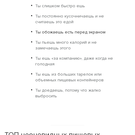
Ты слишком быстро ешь
Ты постоянно кусочничаешь и не
считаешь это едой
Ты обожаешь есть перед экраном
Ты пьешь много калорий и не
замечаешь этого
Ты ешь «за компанию», даже когда не
голодная
Ты ешь из больших тарелок или
объемных пищевых контейнеров
Ты доедаешь, потому что жалко
выбросить
ТОП неочевидных пищевых