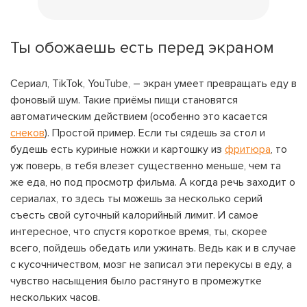
Ты обожаешь есть перед экраном
Сериал, TikTok, YouTube, – экран умеет превращать еду в
фоновый шум. Такие приёмы пищи становятся
автоматическим действием (особенно это касается
снеков
). Простой пример. Если ты сядешь за стол и
будешь есть куриные ножки и картошку из
фритюра
, то
уж поверь, в тебя влезет существенно меньше, чем та
же еда, но под просмотр фильма. А когда речь заходит о
сериалах, то здесь ты можешь за несколько серий
съесть свой суточный калорийный лимит. И самое
интересное, что спустя короткое время, ты, скорее
всего, пойдешь обедать или ужинать. Ведь как и в случае
с кусочничеством, мозг не записал эти перекусы в еду, а
чувство насыщения было растянуто в промежутке
нескольких часов.