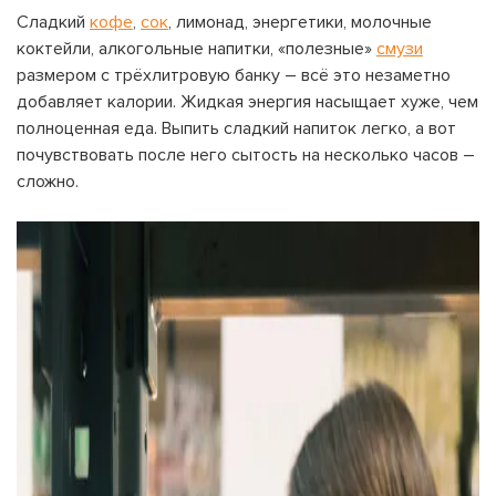
Сладкий
кофе
,
сок
, лимонад, энергетики, молочные
ВОЙТИ С ПОМОЩЬЮ ЗВОНКА
ВЕРНУТЬСЯ К БЛОГУ
коктейли, алкогольные напитки, «полезные»
смузи
размером с трёхлитровую банку – всё это незаметно
ВЕРНУТЬСЯ
ПЕРЕЧИСЛИТЬ
ВЕРНУТЬСЯ
добавляет калории. Жидкая энергия насыщает хуже, чем
полноценная еда. Выпить сладкий напиток легко, а вот
почувствовать после него сытость на несколько часов –
сложно.