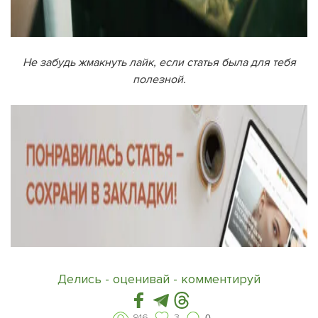
Не забудь жмакнуть лайк, если статья была для тебя
полезной.
Делись - оценивай - комментируй
916
3
0