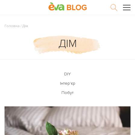
Головна
/
Дім
ДІМ
DIY
Інтер'єр
Побут