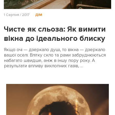
1 Серпня / 2017
ДІМ
Чисте як сльоза: Як вимити
вікна до ідеального блиску
Якщо очі — дзеркало душі, то вікна — дзеркало
вашої оселі. Влітку скло та рами забруднюються
набагато швидше, аніж в іншу пору року. А
результати впливу вихлопних газів, ...
На вашому рахунку
бонусів
Авторизація
ЗАРЕЄСТРУВАТИСЯ