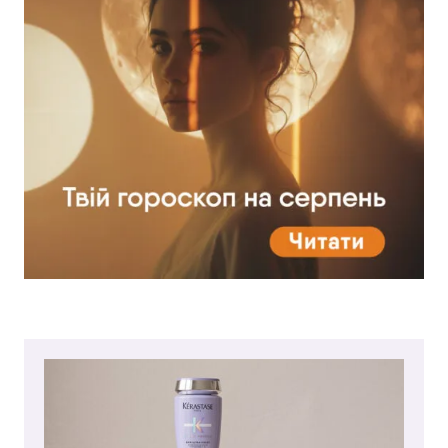
Бажаю перерахувати:
Ім'я користувача:
Номер картки лояльності:
Бонусів на рахунку:
100
Кешбек-бонусів на
УВІЙТИ ЗА ДОПОМОГОЮ
рахунку:
СМС
УВІЙТИ ЗА ДОПОМОГОЮ
ДЗВІНКА
ПОВЕРНУТИСЯ ДО БЛОГУ
ПОВЕРНУТИСЯ
ПЕРЕРАХУВАТИ
ПОВЕРНУТИСЯ