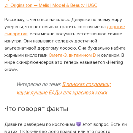
♬ Originalton — Melis | Model & Beauty | UGC
Расскажу, с чего все началось. Девушки по всему миру
уверены, что нет смысла тратить состояние на
дорогие
сыворотки
, если можно получить естественное сияние
изнутри. Они называют селедку доступной
альтернативой дорогому лососю. Она буквально набита
жирными кислотами
Омега-3
,
витамином D
и селеном. В
мире скинфлюенсеров это теперь называется «Herring
Glow».
Интересно по теме:
В поисках сокровищ:
ищем лучшие БАДы для красивой кожи
Что говорят факты
Давайте разберем по косточкам
этот вопрос. Есть ли
в этих TikTok-видео доля правды, или это просто