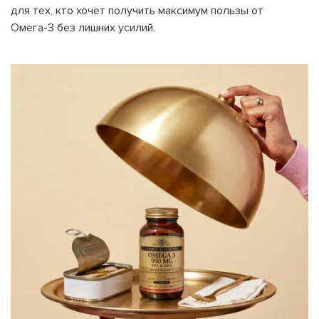
для тех, кто хочет получить максимум пользы от
Омега-3 без лишних усилий.
На вашем счету
бонусов
Авторизация
ЗАРЕГИСТРИРОВАТЬСЯ
Желаю перечислить:
Имя пользователя: