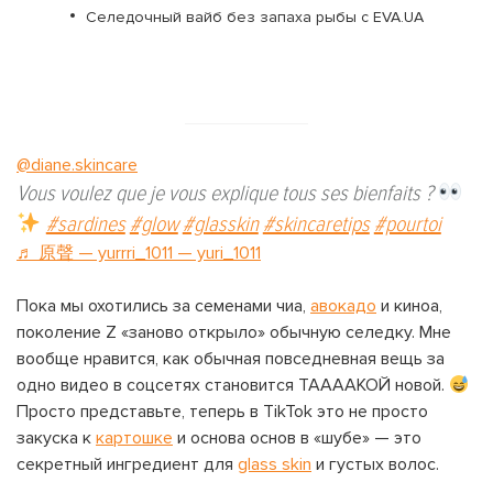
Селедочный вайб без запаха рыбы с EVA.UA
@diane.skincare
Vous voulez que je vous explique tous ses bienfaits ?
#sardines
#glow
#glasskin
#skincaretips
#pourtoi
♬ 原聲 — yurrri_1011 — yuri_1011
Пока мы охотились за семенами чиа,
авокадо
и киноа,
поколение Z «заново открыло» обычную селедку. Мне
вообще нравится, как обычная повседневная вещь за
одно видео в соцсетях становится ТААААКОЙ новой.
Просто представьте, теперь в TikTok это не просто
закуска к
картошке
и основа основ в «шубе» — это
секретный ингредиент для
glass skin
и густых волос.