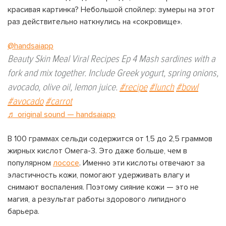
красивая картинка? Небольшой спойлер: зумеры на этот
раз действительно наткнулись на «сокровище».
@handsaiapp
Beauty Skin Meal Viral Recipes Ep 4 Mash sardines with a
fork and mix together. Include Greek yogurt, spring onions,
avocado, olive oil, lemon juice.
#recipe
#lunch
#bowl
#avocado
#carrot
♬ original sound — handsaiapp
В 100 граммах сельди содержится от 1,5 до 2,5 граммов
жирных кислот Омега-3. Это даже больше, чем в
популярном
лососе
. Именно эти кислоты отвечают за
эластичность кожи, помогают удерживать влагу и
снимают воспаления. Поэтому сияние кожи — это не
магия, а результат работы здорового липидного
барьера.