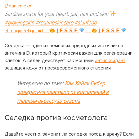
@danicolexx
Sardine snack for your heart, gut, hair and skin
#glowingskin
#routineskincare
#skinfood
♬ origineel geluid —
𝗝 𝗘 𝗦 𝗦 𝗘
—
𝗝 𝗘 𝗦 𝗦 𝗘
Селедка — один из немногих природных источников
витамина D, который критически важен для регенерации
клеток. А селен действует как мощный
антиоксидант
,
защищая кожу от преждевременного старения.
Интересно по теме:
Как Хейли Бибер
превратила пластыри от воспалений в
главный аксессуар сезона
Селедка против косметолога
Давайте честно, заменит ли селедка поход к врачу? Если