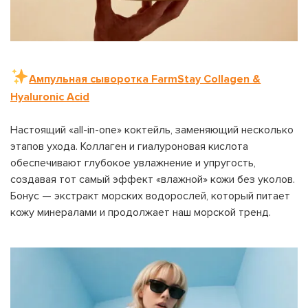
Номер карты лояльности:
Бонусов на счету:
100
Кэшбек-бонусов на счету:
ВОЙТИ С ПОМОЩЬЮ СМС
Ампульная сыворотка FarmStay Collagen &
Hyaluronic Acid
ВОЙТИ С ПОМОЩЬЮ ЗВОНКА
ВЕРНУТЬСЯ К БЛОГУ
Настоящий «all-in-one» коктейль, заменяющий несколько
ВЕРНУТЬСЯ
ПЕРЕЧИСЛИТЬ
ВЕРНУТЬСЯ
этапов ухода. Коллаген и гиалуроновая кислота
обеспечивают глубокое увлажнение и упругость,
создавая тот самый эффект «влажной» кожи без уколов.
Бонус — экстракт морских водорослей, который питает
кожу минералами и продолжает наш морской тренд.