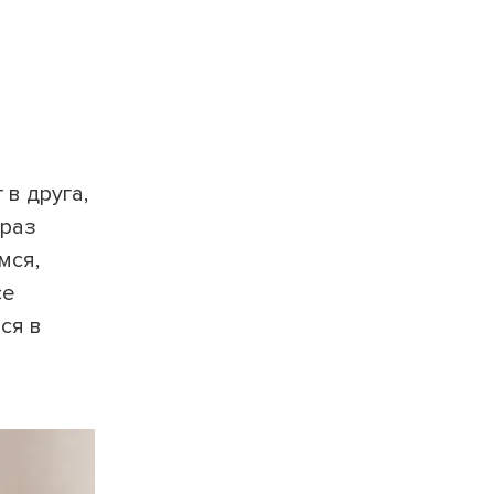
 в друга,
браз
мся,
се
ся в