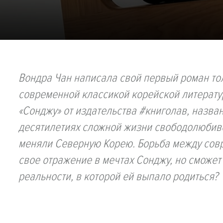
Вондра Чан написала свой первый роман тол
современной классикой корейской литерату
«Сонджу» от издательства #книголав, назва
десятилетиях сложной жизни свободолюбив
меняли Северную Корею. Борьба между совр
свое отражение в мечтах Сонджу, но сможет 
реальности, в которой ей выпало родиться?