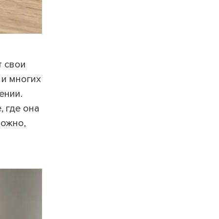
т свои
 и многих
ении.
, где она
можно,