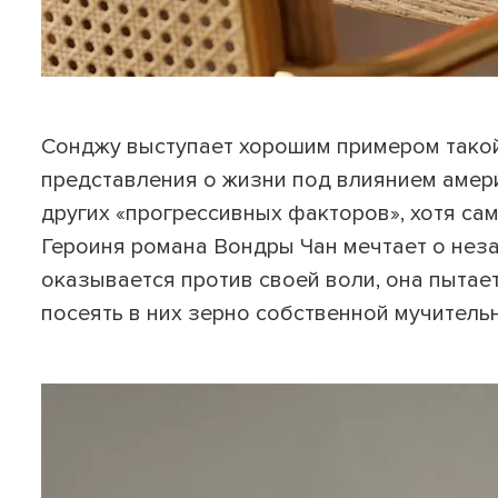
Сонджу выступает хорошим примером такой
представления о жизни под влиянием амери
других «прогрессивных факторов», хотя са
Героиня романа Вондры Чан мечтает о незав
оказывается против своей воли, она пытае
посеять в них зерно собственной мучитель