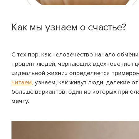
Как мы узнаем о счастье?
А
С тех пор, как человечество начало обмени
процент людей, черпающих вдохновение где
«идеальной жизни» определяется примером
Имя 
читаем
, узнаем, как живут люди, далекие о
Номе
больше вариантов, один из которых при бл
мечту.
Бонус
Кэшб