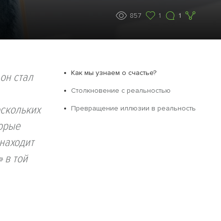
857
1
1
Как мы узнаем о счастье?
он стал
Столкновение с реальностью
ескольких
Превращение иллюзии в реальность
орые
находит
 в той