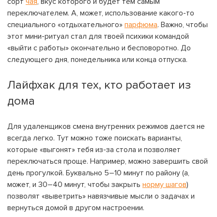
сорт
чая
, вкус которого и будет тем самым
переключателем. А, может, использование какого-то
специального «отдыхательного»
парфюма
. Важно, чтобы
этот мини-ритуал стал для твоей психики командой
«выйти с работы» окончательно и бесповоротно. До
следующего дня, понедельника или конца отпуска.
Лайфхак для тех, кто работает из
дома
Для удаленщиков смена внутренних режимов дается не
всегда легко. Тут можно тоже поискать варианты,
которые «выгонят» тебя из-за стола и позволяет
переключаться проще. Например, можно завершить свой
день прогулкой. Буквально 5–10 минут по району (а,
может, и 30–40 минут, чтобы закрыть
норму шагов
)
позволят «выветрить» навязчивые мысли о задачах и
вернуться домой в другом настроении.