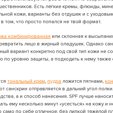
шественников. Есть лёгкие кремы, флюиды, мин
ьной кожи, варианты без отдушек и с уходовы
 в том, что просто попался не твой формат.
ожа комбинированная
или склонная к высыпани
 превратить лицо в жирный оладушек. Однако са
ый вариант конкретно под свой тип кожи не со
о по уровню защиты, а подходить к нему также 
тся
тональный крем
,
пудра
ложится пятнами,
ко
т санскрин отправляется в дальний угол полки
дства, а и способ нанесения. SPF лучше наноси
ть ему несколько минут «усесться» на кожу и н
о само по себе отличное, без липкой тяжёлой пл