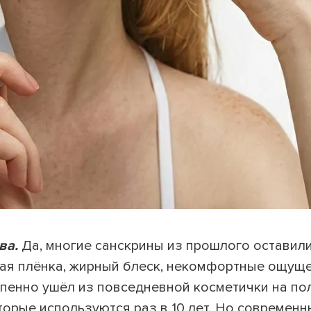
ВЕРНУТЬСЯ К БЛОГУ
ВЕРНУТЬСЯ
ва.
Да, многие санскрины из прошлого оставил
ная плёнка, жирный блеск, некомфортные ощущ
епенно ушёл из повседневной косметички на пол
торые используются раз в 10 лет. Но современ