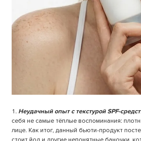
Неудачный опыт с текстурой SPF-средст
себя не самые тёплые воспоминания: плот
лице. Как итог, данный бьюти-продукт пост
стоит йод и другие непонятные баночки, ко