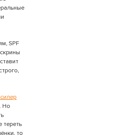
еральные
ми
ям, SPF
нскрины
ставит
строго,
нсилер
. Но
ть
е тереть
ёнки, то