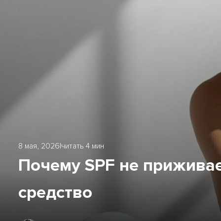
8 мая, 2026
|
читать 4 мин
Почему SPF не приживае
средство