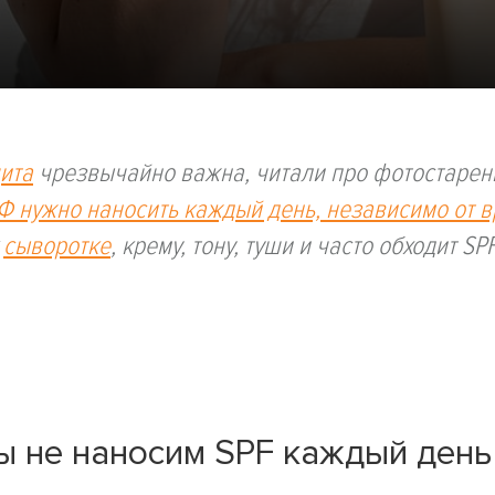
ита
чрезвычайно важна, читали про фотостарен
Ф нужно наносить каждый день, независимо от 
к
сыворотке
, крему, тону, туши и часто обходит SP
ы не наносим SPF каждый ден