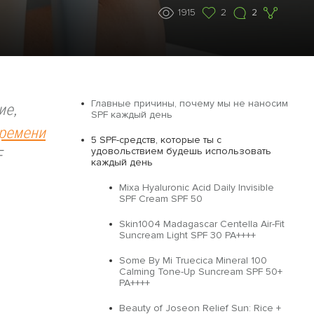
1915
2
2
Главные причины, почему мы не наносим
ие,
SPF каждый день
времени
5 SPF-средств, которые ты с
удовольствием будешь использовать
F
каждый день
Mixa Hyaluronic Acid Daily Invisible
SPF Cream SPF 50
Skin1004 Madagascar Centella Air-Fit
Suncream Light SPF 30 PA++++
Some By Mi Truecica Mineral 100
Calming Tone-Up Suncream SPF 50+
ь
PA++++
Beauty of Joseon Relief Sun: Rice +