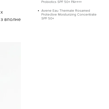
Probiotics SPF 50+ PA++++
Avene Eau Thermale Rosamed
их
Protective Moisturizing Concentrate
SPF 50+
из вполне