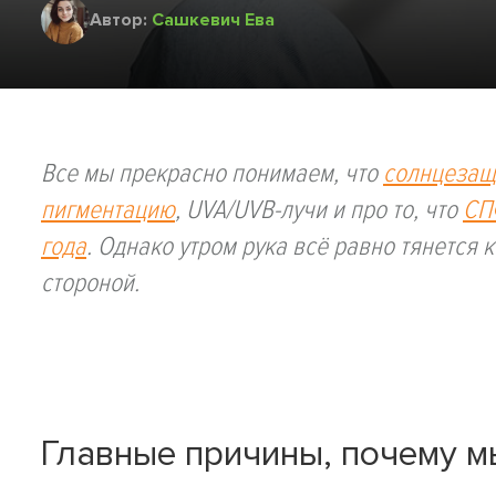
Автор:
Сашкевич Ева
Все мы прекрасно понимаем, что
солнцезащ
пигментацию
, UVA/UVB-лучи и про то, что
СП
года
. Однако утром рука всё равно тянется 
стороной.
Главные причины, почему м