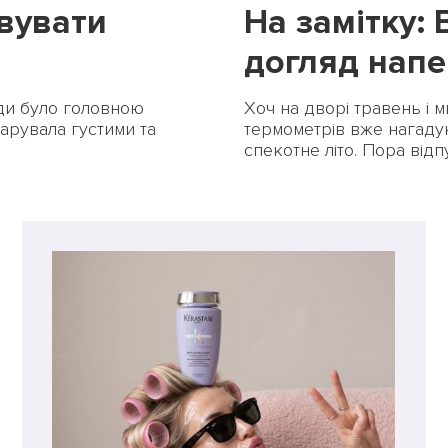
вувати
На замітку:
догляд напе
ПОВЕРНУТИСЯ ДО БЛОГУ
ПОВЕРНУТИСЯ
ди було головною
Хоч на дворі травень і м
арувала густими та
термометрів вже нагадую
спекотне літо. Пора відпус