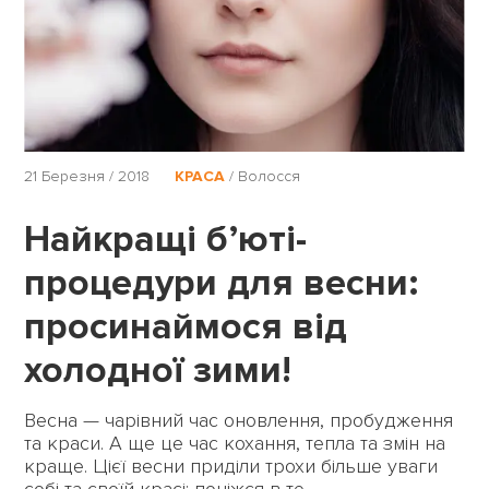
21 Березня / 2018
КРАСА
/
Волосся
Найкращі б’юті-
процедури для весни:
просинаймося від
холодної зими!
Весна — чарівний час оновлення, пробудження
та краси. А ще це час кохання, тепла та змін на
краще. Цієї весни приділи трохи більше уваги