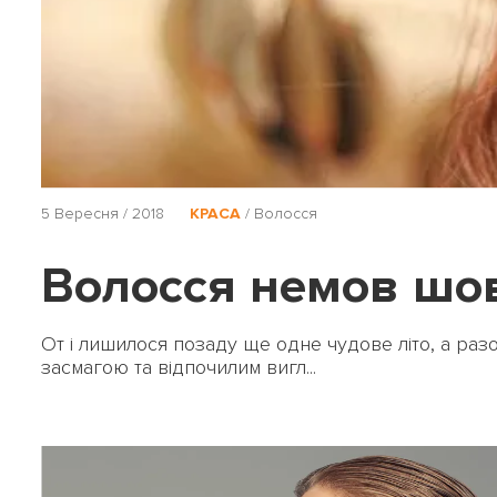
5 Вересня / 2018
КРАСА
/
Волосся
Волосся немов шовк
От і лишилося позаду ще одне чудове літо, а разом
засмагою та відпочилим вигл...