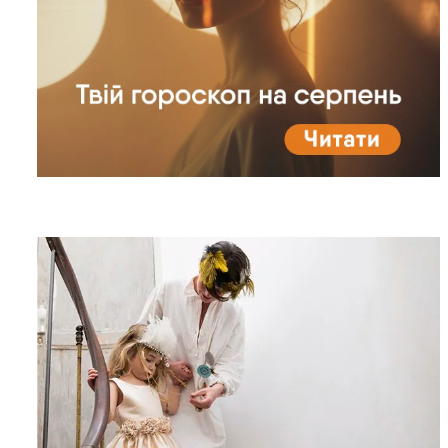
Жіночі парфуми з
пляжним вайбом