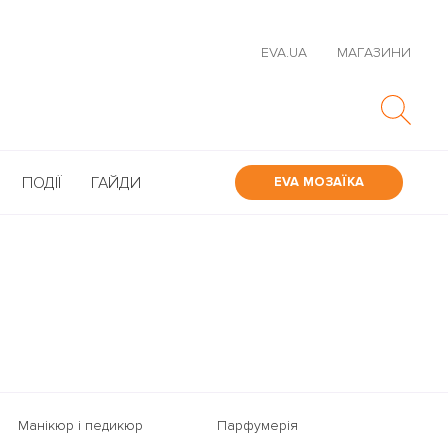
EVA.UA
МАГАЗИНИ
ПОДІЇ
ГАЙДИ
EVA МОЗАЇКА
Манікюр і педикюр
Парфумерія