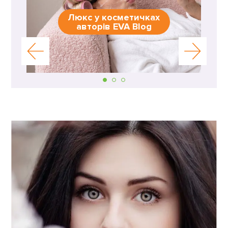
Люкс у косметичках
авторів EVA Blog