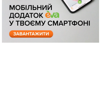
Косметика в
холодильнику: що й
навіщо