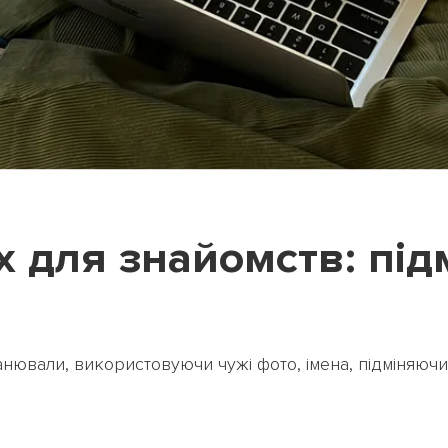
 для знайомств: під
ювали, використовуючи чужі фото, імена, підміняючи ві