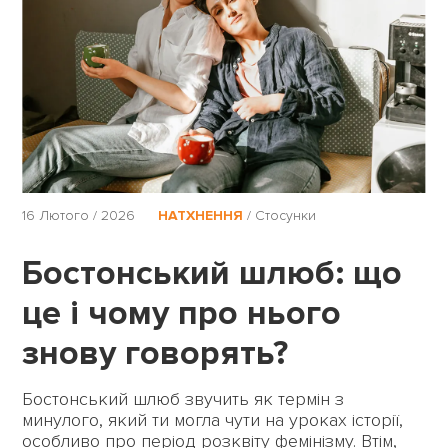
16 Лютого / 2026
НАТХНЕННЯ
/
Стосунки
Бостонський шлюб: що
це і чому про нього
знову говорять?
Бостонський шлюб звучить як термін з
минулого, який ти могла чути на уроках історії,
особливо про період розквіту фемінізму. Втім,