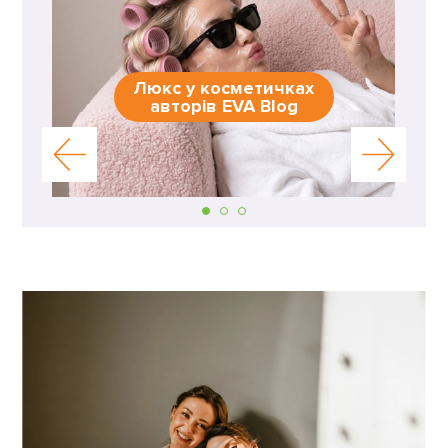
Люкс у косметичках
авторів EVA Blog