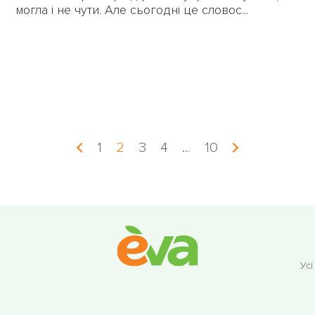
могла і не чути. Але сьогодні це словос...
1
2
3
4
…
10
Усі