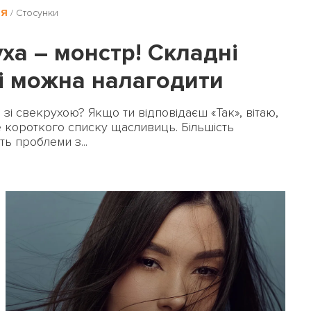
НЯ
/
Стосунки
ха – монстр! Складні
кі можна налагодити
ПЕРЕРАХУВАТИ
ПОВЕРНУТИСЯ
 зі свекрухою? Якщо ти відповідаєш «Так», вітаю,
 короткого списку щасливиць. Більшість
ь проблеми з...