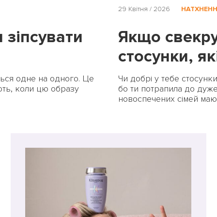
УВІЙТИ ЗА ДОПОМОГОЮ ДЗВІНКА
29 Квітня / 2026
НАТХНЕН
 зіпсувати
Якщо свекру
стосунки, я
ПОВЕРНУТИСЯ ДО БЛОГУ
ПОВЕРНУТИСЯ
ься одне на одного. Це
Чи добрі у тебе стосунки
ть, коли цю образу
бо ти потрапила до дуже
новоспечених сімей мают