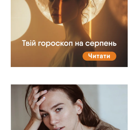
Жіночі парфуми з
пляжним вайбом