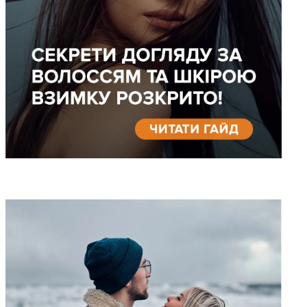
Косметика в
холодильнику: що й
навіщо