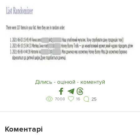
Ділись - оцінюй - коментуй
7008
16
25
Коментарі