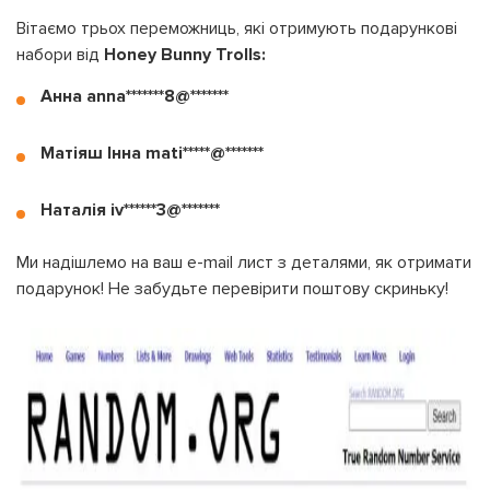
Вітаємо трьох переможниць, які отримують подарункові
набори від
Honey Bunny Trolls:
Анна anna*******8@*******
Матіяш Інна mati*****@*******
Наталія iv******3@*******
Ми надішлемо на ваш e-mail лист з деталями, як отримати
подарунок! Не забудьте перевірити поштову скриньку!