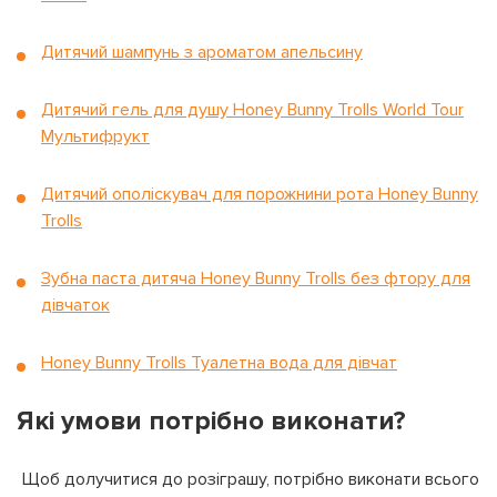
Дитячий шампунь з ароматом апельсину
Дитячий гель для душу Honey Bunny Trolls World Tour
Мультифрукт
Дитячий ополіскувач для порожнини рота Honey Bunny
Trolls
Зубна паста дитяча Honey Bunny Trolls без фтору для
дівчаток
Honey Bunny Trolls Туалетна вода для дівчат
Які умови потрібно виконати?
Щоб долучитися до розіграшу, потрібно виконати всього