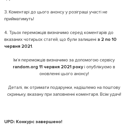
СМС
3. Коментарі до цього анонсу у розіграші участі не
УВІЙТИ ЗА ДОПОМОГОЮ
прийматимуть!
ДЗВІНКА
ПОВЕРНУТИСЯ ДО БЛОГУ
ПОВЕРНУТИСЯ
ПЕРЕРАХУВАТИ
4. Трьох переможців визначимо серед коментарів до
ПОВЕРНУТИСЯ
вказаних чотирьох статей, що були залишені
з 2 по 10
червня 2021
.
Ім’я переможців визначимо за допомогою сервісу
random.org 11 червня 2021 року
і опублікуємо в
оновленні цього анонсу!
Деталі, як отримати подарунки, надішлемо на поштову
скриньку, вказану при заповненні коментаря. Всім удачі!
UPD: Конкурс завершено!