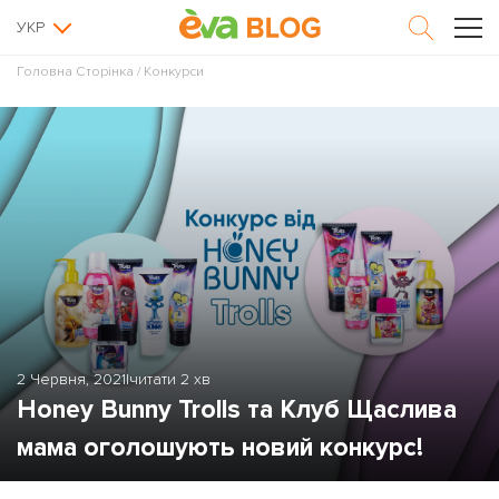
УКР
Головна Сторінка
/
Конкурси
2 Червня, 2021
|
читати 2 хв
Honey Bunny Trolls та Клуб Щаслива
мама оголошують новий конкурс!