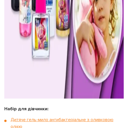
Набір для дівчинки:
Дитяче гель-мило антибактеріальне з оливковою
олією