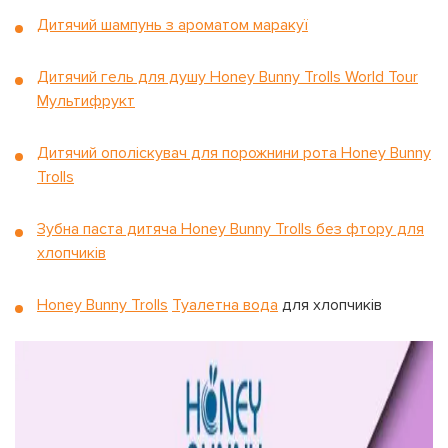
Дитячий шампунь з ароматом маракуї
Дитячий гель для душу Honey Bunny Trolls World Tour
Мультифрукт
Дитячий ополіскувач для порожнини рота Honey Bunny
Trolls
Зубна паста дитяча Honey Bunny Trolls без фтору для
хлопчиків
Honey Bunny Trolls
Туалетна вода
для хлопчиків