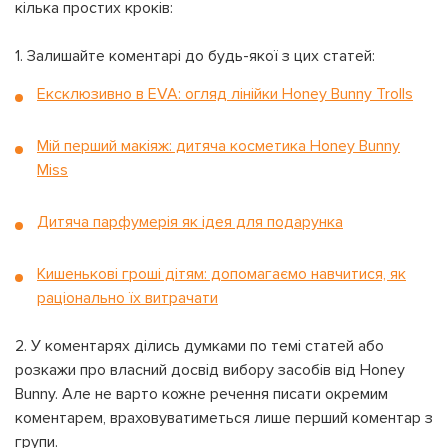
кілька простих кроків:
1. Залишайте коментарі до будь-якої з цих статей:
Ексклюзивно в EVA: огляд лінійки Honey Bunny Trolls
Мій перший макіяж: дитяча косметика Honey Bunny
Miss
На вашому рахунку
бонусів
Авторизація
Дитяча парфумерія як ідея для подарунка
Кишенькові гроші дітям: допомагаємо навчитися, як
ЗАРЕЄСТРУВАТИСЯ
Бажаю перерахувати:
раціонально їх витрачати
Ім'я користувача:
Номер картки лояльності:
2. У коментарях ділись думками по темі статей або
розкажи про власний досвід вибору засобів від Honey
Бонусів на рахунку:
Bunny. Але не варто кожне речення писати окремим
100
коментарем, враховуватиметься лише перший коментар з
Кешбек-бонусів на
УВІЙТИ ЗА ДОПОМОГОЮ
групи.
рахунку: