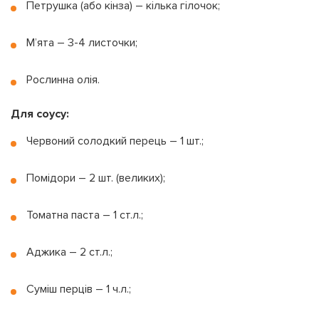
Петрушка (або кінза) – кілька гілочок;
М’ята – 3-4 листочки;
Рослинна олія.
Для соусу:
Червоний солодкий перець – 1 шт.;
Помідори – 2 шт. (великих);
Томатна паста – 1 ст.л.;
Аджика – 2 ст.л.;
Суміш перців – 1 ч.л.;