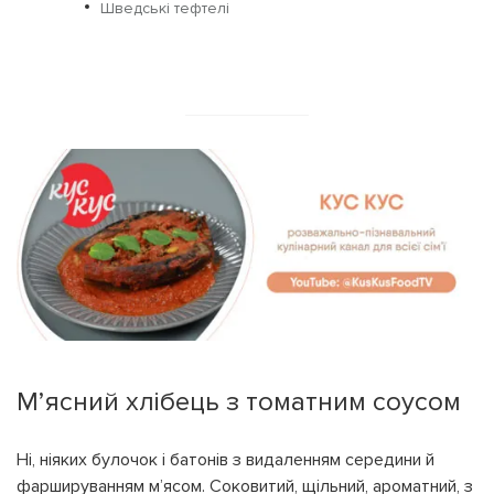
Шведські тефтелі
М’ясний хлібець з томатним соусом
Ні, ніяких булочок і батонів з видаленням середини й
фаршируванням м’ясом. Соковитий, щільний, ароматний, з