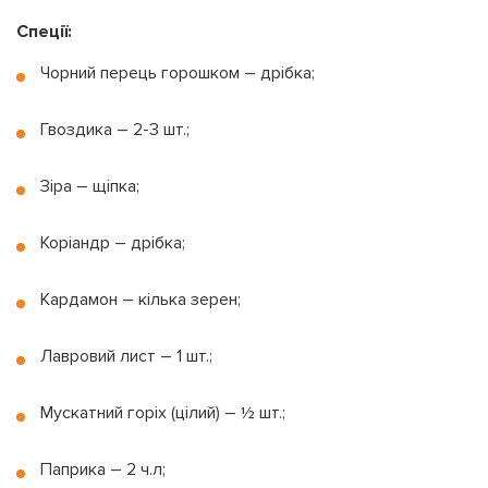
Спеції:
Чорний перець горошком – дрібка;
Гвоздика – 2-3 шт.;
Зіра – щіпка;
Коріандр – дрібка;
Кардамон – кілька зерен;
Лавровий лист – 1 шт.;
Мускатний горіх (цілий) – ½ шт.;
Паприка – 2 ч.л;