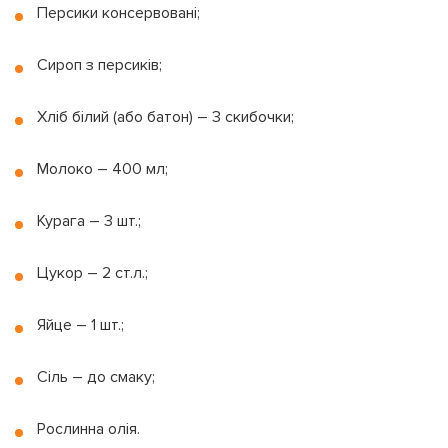
Персики консервовані;
Сироп з персиків;
Хліб білий (або батон) – 3 скибочки;
Молоко – 400 мл;
Курага – 3 шт.;
Цукор – 2 ст.л.;
Яйце – 1 шт.;
Сіль – до смаку;
Рослинна олія.