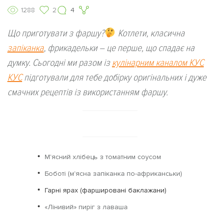
1288
2
4
Що приготувати з фаршу?
Котлети, класична
запіканка
, фрикадельки – це перше, що спадає на
думку. Сьогодні ми разом із
кулінарним каналом КУС
КУС
підготували для тебе добірку оригінальних і дуже
смачних рецептів із використанням фаршу.
М'ясний хлібець з томатним соусом
Боботі (м'ясна запіканка по-африканськи)
Гарні ярах (фаршировані баклажани)
«Лінивий» пиріг з лаваша