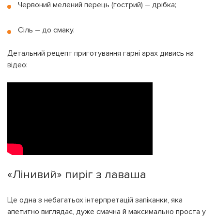
Червоний мелений перець (гострий) – дрібка;
Сіль – до смаку.
Детальний рецепт приготування гарні арах дивись на
відео:
На вашому рахунку
бонусів
Авторизація
ЗАРЕЄСТРУВАТИСЯ
Бажаю перерахувати:
Ім'я користувача:
Номер картки лояльності:
Бонусів на рахунку:
100
«Лінивий» пиріг з лаваша
Кешбек-бонусів на
УВІЙТИ ЗА ДОПОМОГОЮ
рахунку:
СМС
Це одна з небагатьох інтерпретацій запіканки, яка
апетитно виглядає, дуже смачна й максимально проста у
УВІЙТИ ЗА ДОПОМОГОЮ