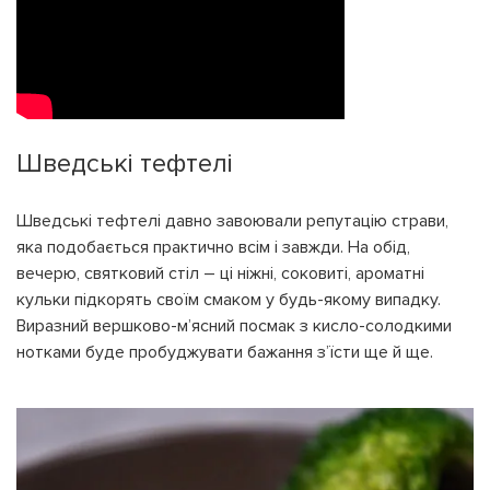
Шведські тефтелі
Шведські тефтелі давно завоювали репутацію страви,
яка подобається практично всім і завжди. На обід,
вечерю, святковий стіл – ці ніжні, соковиті, ароматні
кульки підкорять своїм смаком у будь-якому випадку.
Виразний вершково-м’ясний посмак з кисло-солодкими
нотками буде пробуджувати бажання з’їсти ще й ще.