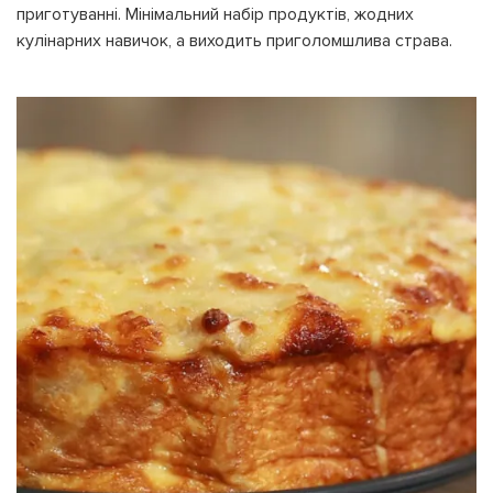
ДЗВІНКА
приготуванні. Мінімальний набір продуктів, жодних
ПОВЕРНУТИСЯ ДО БЛОГУ
кулінарних навичок, а виходить приголомшлива страва.
ПОВЕРНУТИСЯ
ПЕРЕРАХУВАТИ
ПОВЕРНУТИСЯ