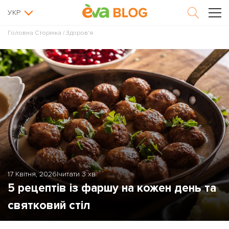
УКР
Головна Сторінка
/
Здоров'я
17 Квітня, 2026
|
читати 3 хв
5 рецептів із фаршу на кожен день та
святковий стіл