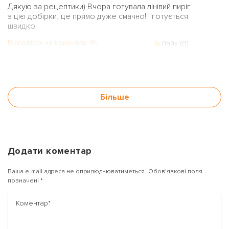
Дякую за рецептики) Вчора готувала лінівий пиріг
з цієї добірки, це прямо дуже смачно! І готується
швидко
Відповісти на коментар
Лайк (
0
)
Більше
Додати коментар
Ваша e-mail адреса не оприлюднюватиметься.
Обов’язкові поля
позначені
*