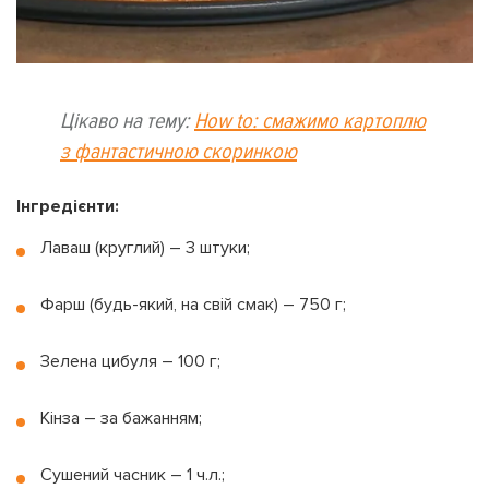
Цікаво на тему:
How to: смажимо картоплю
з фантастичною скоринкою
Інгредієнти:
Лаваш (круглий) – 3 штуки;
Фарш (будь-який, на свій смак) – 750 г;
Зелена цибуля – 100 г;
Кінза – за бажанням;
Сушений часник – 1 ч.л.;