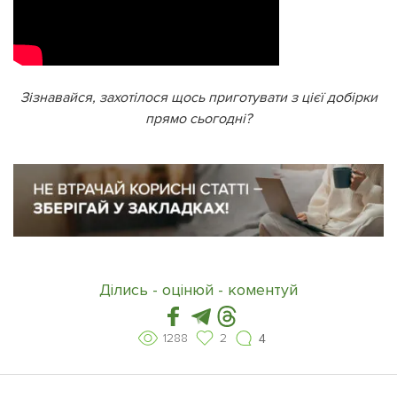
Зізнавайся, захотілося щось приготувати з цієї добірки
прямо сьогодні?
Ділись - оцінюй - коментуй
1288
2
4