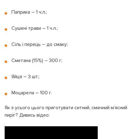
Паприка – 1 ч.л.;
Сушені трави – 1 ч.л.;
Сіль і перець – до смаку;
Сметана (15%) – 300 г;
Яйця – 3 шт.;
Моцарела – 100 г.
Як з усього цього приготувати ситний, смачний м’ясний
пиріг? Дивись відео: