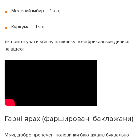
Мелений імбир – 1 ч.л;
Куркума – 1 ч.л.
Як приготувати м’ясну запіканку по-африканськи дивись
на відео:
Гарні ярах (фаршировані баклажани)
М’які, добре пропечені половинки баклажанів буквально