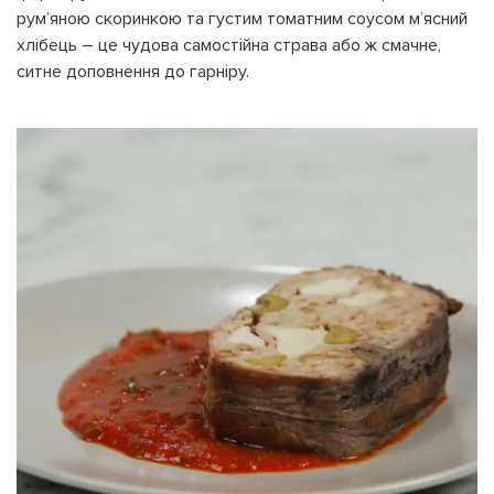
рум’яною скоринкою та густим томатним соусом м’ясний
хлібець – це чудова самостійна страва або ж смачне,
ситне доповнення до гарніру.