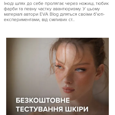
Іноді шлях до себе пролягає через ножиці, тюбик
фарби та певну частку авантюризму. У цьому
матеріалі автори EVA Blog діляться своїми б’юті-
експериментами, від сміливих ст...