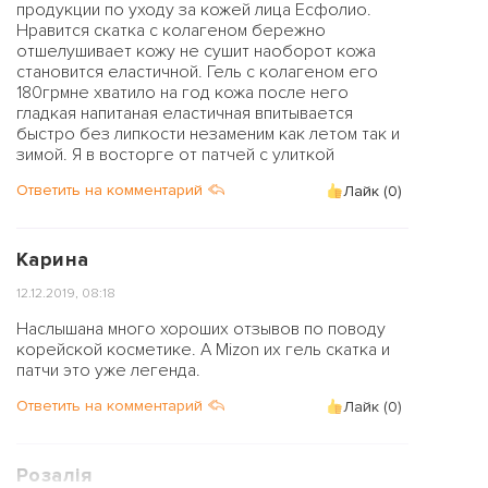
продукции по уходу за кожей лица Есфолио.
Нравится скатка с колагеном бережно
отшелушивает кожу не сушит наоборот кожа
становится еластичной. Гель с колагеном его
180грмне хватило на год кожа после него
гладкая напитаная еластичная впитывается
быстро без липкости незаменим как летом так и
зимой. Я в восторге от патчей с улиткой
Ответить на комментарий
Лайк (
0
)
Карина
12.12.2019, 08:18
Наслышана много хороших отзывов по поводу
корейской косметике. А Mizon их гель скатка и
патчи это уже легенда.
Ответить на комментарий
Лайк (
0
)
Розалія