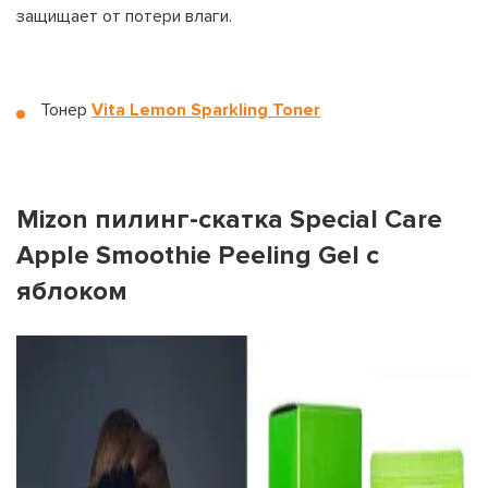
защищает от потери влаги.
Тонер
Vita Lemon Sparkling Toner
На вашем счету
бонусов
Авторизация
Mizon пилинг-скатка Special Care
Apple Smoothie Peeling Gel с
ЗАРЕГИСТРИРОВАТЬСЯ
Желаю перечислить:
яблоком
Имя пользователя:
Номер карты лояльности:
Бонусов на счету:
100
Кэшбек-бонусов на счету:
ВОЙТИ С ПОМОЩЬЮ СМС