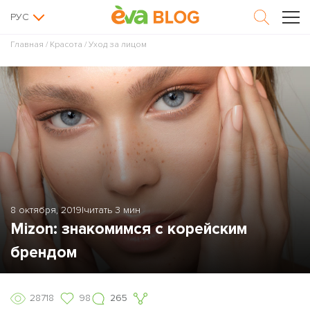
РУС
Главная
/
Красота
/
Уход за лицом
8 октября, 2019
|
читать 3 мин
Mizon: знакомимся с корейским
брендом
28718
98
265