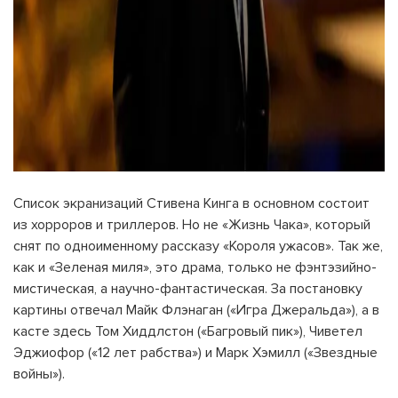
Список экранизаций Стивена Кинга в основном состоит
из хорроров и триллеров. Но не «Жизнь Чака», который
снят по одноименному рассказу «Короля ужасов». Так же,
как и «Зеленая миля», это драма, только не фэнтэзийно-
мистическая, а научно-фантастическая. За постановку
картины отвечал Майк Флэнаган («Игра Джеральда»), а в
касте здесь Том Хиддлстон («Багровый пик»), Чиветел
Эджиофор («12 лет рабства») и Марк Хэмилл («Звездные
войны»).