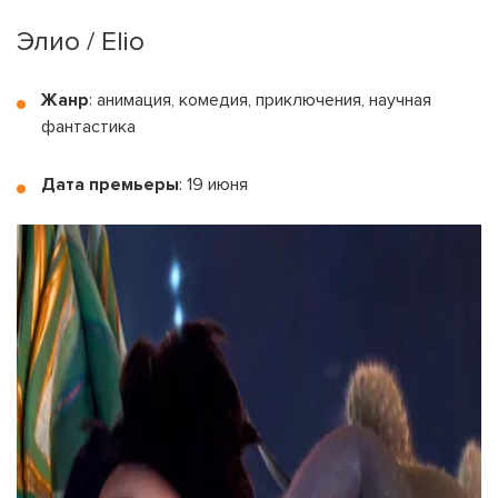
Элио / Elio
Жанр
: анимация, комедия, приключения, научная
фантастика
Дата премьеры
: 19 июня
На вашем счету
бонусов
Авторизация
ЗАРЕГИСТРИРОВАТЬСЯ
Желаю перечислить:
Имя пользователя:
Номер карты лояльности:
Бонусов на счету:
100
Кэшбек-бонусов на счету:
ВОЙТИ С ПОМОЩЬЮ СМС