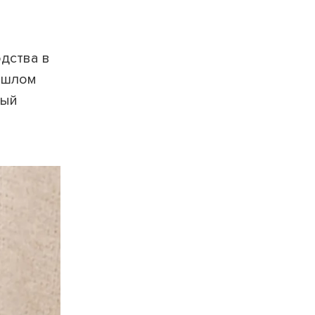
дства в
рошлом
ный