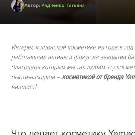
Автор:
Радченко Татьяна
Интерес к японской косметике из года в го
работающие активы и фокус на закрытии баз
благодаря которым мы так любим эту космети
бьюти-находкой –
косметикой от бренда Ya
вишлист!
Что делает косметику Yama