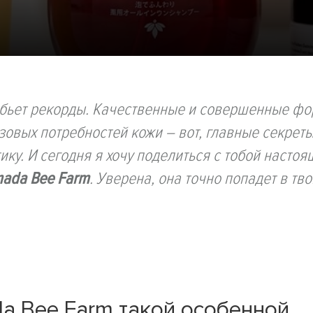
д бьет рекорды. Качественные и совершенные ф
овых потребностей кожи – вот, главные секреты 
ку. И сегодня я хочу поделиться с тобой настоя
mada Bee Farm
. Уверена, она точно попадет в тво
da Bee Farm такой особенной