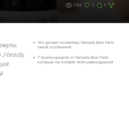
1783
7
1
Что делает косметику Yamada Bee Farm
ормулы,
такой особенной
J-beauty,
7 бьюти-средств от Yamada Bee Farm,
которые не оставят тебя равнодушной
щей
й