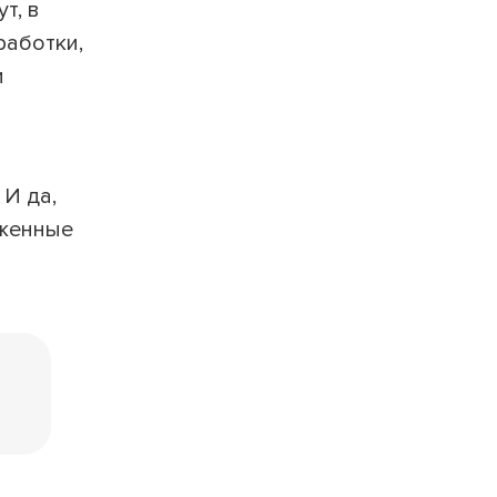
т, в
работки,
и
И да,
рженные