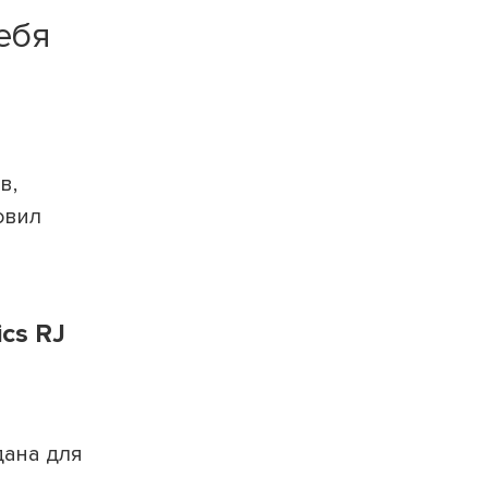
ебя
в,
овил
cs RJ
ана для