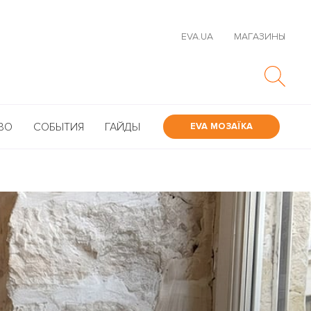
EVA.UA
МАГАЗИНЫ
ВО
СОБЫТИЯ
ГАЙДЫ
EVA МОЗАЇКА