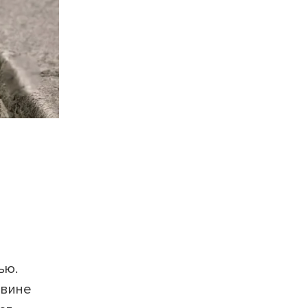
ью.
овине