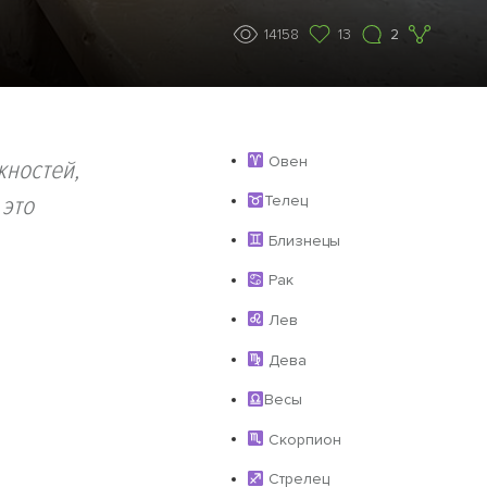
14158
13
2
Овен
жностей,
 это
Телец
Близнецы
Рак
Лев
Дева
Весы
Скорпион
Стрелец