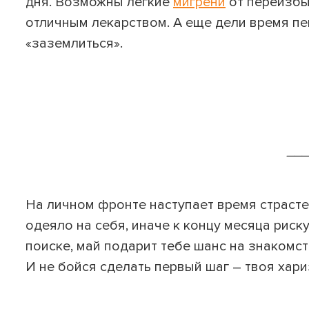
дня. Возможны легкие
мигрени
от переизбы
отличным лекарством. А еще дели время п
«заземлиться».
__
На личном фронте наступает время страсте
одеяло на себя, иначе к концу месяца риск
поиске, май подарит тебе шанс на знакомс
И не бойся сделать первый шаг – твоя хари