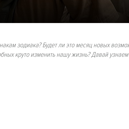
накам зодиака? Будет ли это месяц новых возмо
бных круто изменить нашу жизнь? Давай узнаем