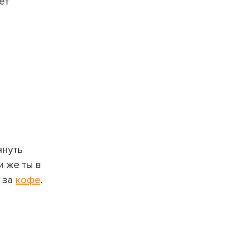
ет
януть
и же ты в
 за
кофе
.