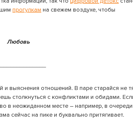
тка информации, так что
цифровой детокс
стан
ешим
прогулкам
на свежем воздухе, чтобы
Любовь
_______________
й и выяснения отношений. В паре старайся не т
уешь столкнуться с конфликтами и обидами. Есл
тво в неожиданном месте – например, в очереди
зма сейчас на пике и буквально притягивает.