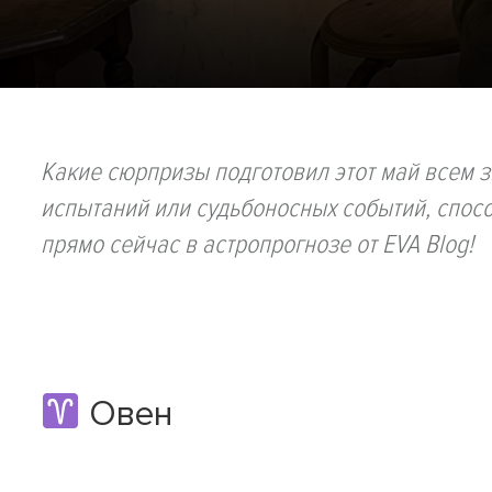
Какие сюрпризы подготовил этот май всем з
испытаний или судьбоносных событий, спосо
прямо сейчас в астропрогнозе от EVA Blog!
Овен