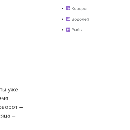
Козерог
Водолей
Рыбы
 ты уже
емя,
оворот –
сяца –