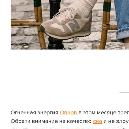
__
Огненная энергия
Овнов
в этом месяце тре
Обрати внимание на качество
сна
и не зло