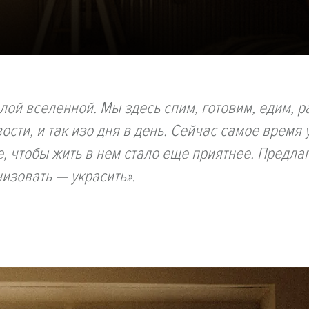
лой вселенной. Мы здесь спим, готовим, едим, р
ости, и так изо дня в день. Сейчас самое время 
е, чтобы жить в нем стало еще приятнее. Предла
низовать — украсить».