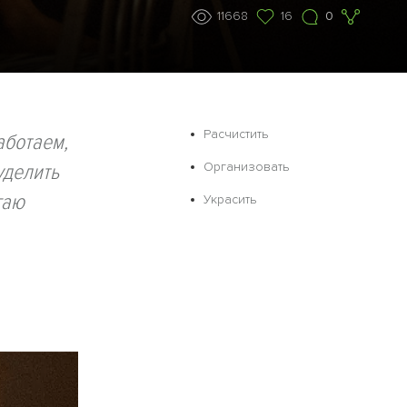
11668
16
0
Расчистить
аботаем,
уделить
Организовать
гаю
Украсить