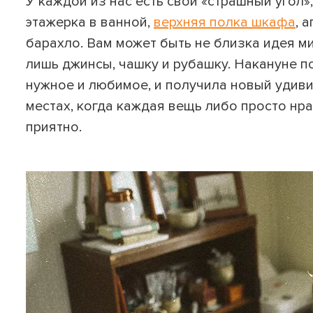
У каждой из нас есть свой «страшный угол»,
этажерка в ванной,
верхняя полка шкафа
, 
барахло. Вам может быть не близка идея м
лишь джинсы, чашку и рубашку. Накануне п
нужное и любимое, и получила новый удивит
местах, когда каждая вещь либо просто нра
приятно.