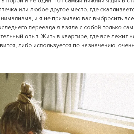
 а порой и не один. Тот самый нижний ящик в ст
аптечка или любое другое место, где скапливает
инимализма, и я не призываю вас выбросить все
ВЕРНУТЬСЯ К БЛОГУ
ВЕРНУТЬСЯ
оследнего переезда я взяла с собой только са
ельный опыт. Жить в квартире, где все лежит н
вится, либо используется по назначению, очен