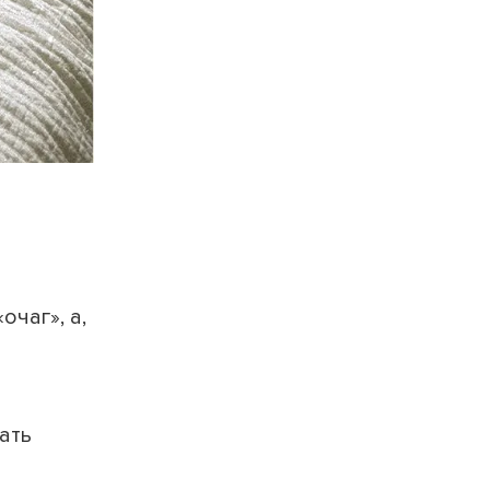
очаг», а,
ать