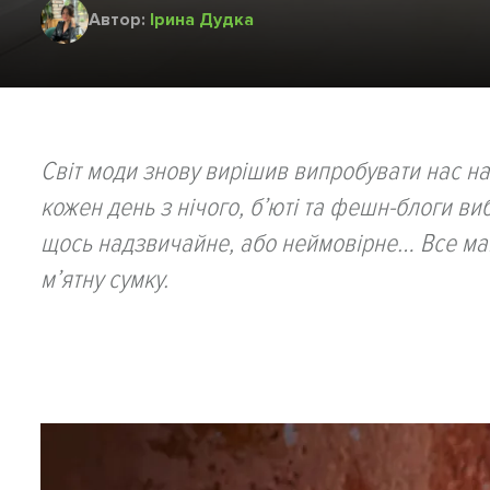
Автор:
Ірина Дудка
Світ моди знову вирішив випробувати нас на
кожен день з нічого, б’юті та фешн-блоги виб
щось надзвичайне, або неймовірне… Все макс
мʼятну сумку.