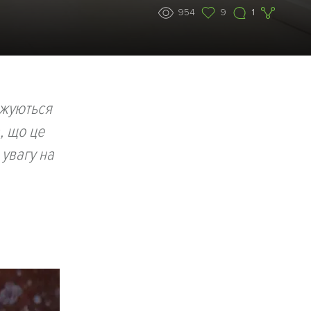
954
9
1
джуються
, що це
увагу на