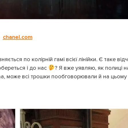
ПОВЕРНУТИСЯ ДО БЛОГУ
ПОВЕРНУТИСЯ
chanel.com
яється по колірній гамі всієї лінійки. Є таке від
береться і до нас
? Я вже уявляю, як полиці 
аа, може всі трошки пообговорювали й на цьому 