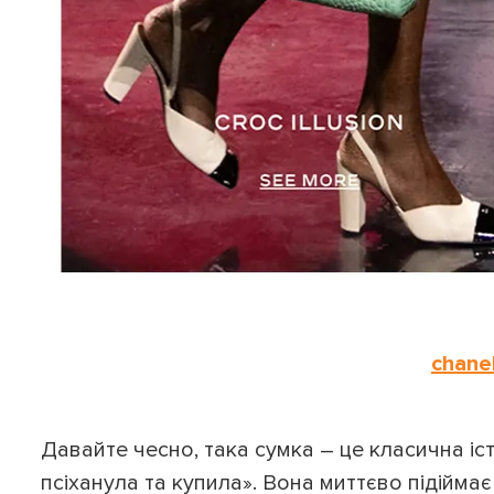
chane
Давайте чесно, така сумка – це класична іс
псіханула та купила
»
. Вона миттєво підіймає