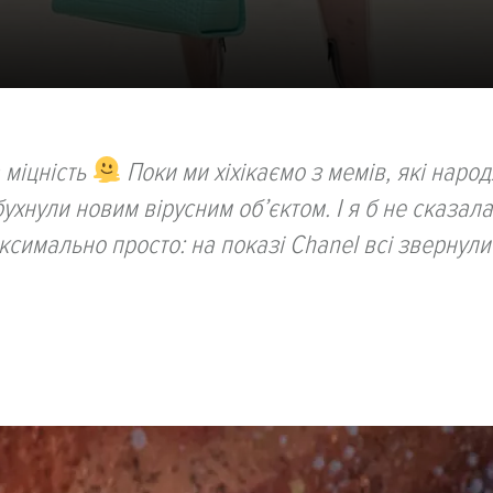
 міцність
Поки ми хіхікаємо з мемів, які наро
ухнули новим вірусним об’єктом. І я б не сказала
имально просто: на показі Chanel всі звернули 