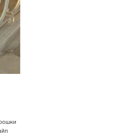
трошки
айп