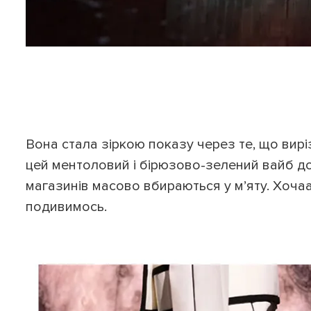
Вона стала зіркою показу через те, що вирізн
цей ментоловий і бірюзово-зелений вайб до
магазинів масово вбираються у м’яту. Хоча
подивимось.