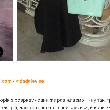
l.com
/
@dadalevine
торія з розряду
«
один же раз живемо
»
,
«
ну так, 
 настрій, але це точно не вічна класика, й коли х