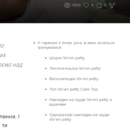
1868
4
0
У гармонії з тілом: речі, в яких хочеться
но
тренуватися
их
Шорти Viv'en petty
юємо над
Легінси-кльош Viv'en petty
Велосипедки Viv'en petty
Топ Viv'en petty Cami Top
Накладки на груди Viv'en petty з
вушками
Одноразові накладки на груди
ення. І
Viv'en petty
 ти