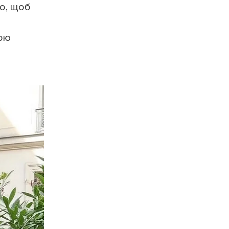
во, щоб
бою