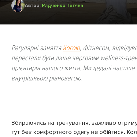
Автор:
Радченко Тетяна
Регулярні заняття
йогою
, фітнесом, відвіду
перестали бути лише черговим wellness-трен
орієнтирів нашого життя. Ми дедалі частіше 
внутрішньою рівновагою.
Збираючись на тренування, важливо отримув
тут без комфортного одягу не обійтися. Коли 