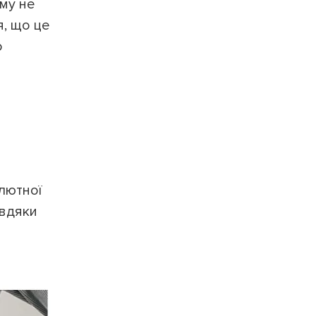
ому не
я, що це
о
лютної
авдяки