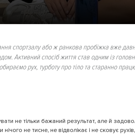
вання спортзалу або ж ранкова пробіжка вже дав
дом. Активний спосіб життя став одним із головн
обираємо рух, турботу про тіло та старанно прац
ати не тільки бажаний результат, але й задовол
нічого не тисне, не відволікає і не сковує рухів,