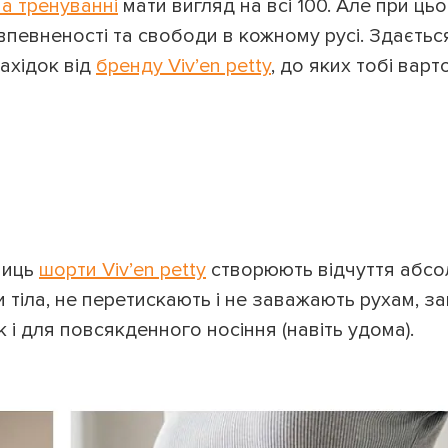
на тренуванні
мати вигляд на всі 100. Але при ць
впевненості та свободи в кожному русі. Здаєтьс
ахідок від
бренду Viv’en petty
, до яких тобі варт
ниць
шорти Viv’en petty
створюють відчуття абсо
 тіла, не перетискають і не заважають рухам, з
 і для повсякденного носіння (навіть удома).