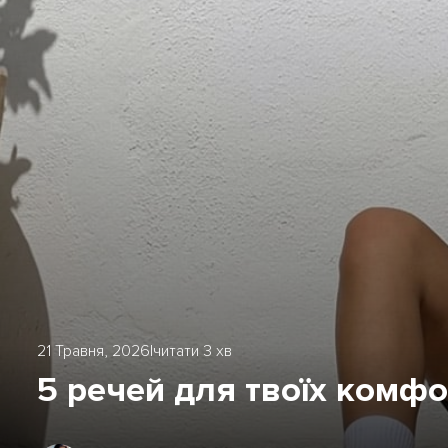
21 Травня, 2026
|
читати 3 хв
5 речей для твоїх комф