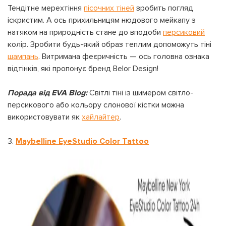
Тендітне мерехтіння
пісочних тіней
зробить погляд
іскристим. А ось прихильницям нюдового мейкапу з
натяком на природність стане до вподоби
персиковий
колір. Зробити будь-який образ теплим допоможуть тіні
шампань
. Витримана феєричність — ось головна ознака
відтінків, які пропонує бренд Belor Design!
Порада від EVA Blog:
Світлі тіні із шимером світло-
персикового або кольору слонової кістки можна
використовувати як
хайлайтер
.
3.
Maybelline EyeStudio Color Tattoo