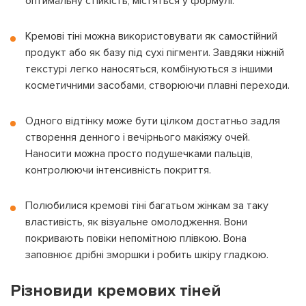
оптимальну стійкість, містяться у формулі.
Кремові тіні можна використовувати як самостійний
продукт або як базу під сухі пігменти. Завдяки ніжній
текстурі легко наносяться, комбінуються з іншими
косметичними засобами, створюючи плавні переходи.
Одного відтінку може бути цілком достатньо задля
створення денного і вечірнього макіяжу очей.
Наносити можна просто подушечками пальців,
контролюючи інтенсивність покриття.
Полюбилися кремові тіні багатьом жінкам за таку
властивість, як візуальне омолодження. Вони
покривають повіки непомітною плівкою. Вона
заповнює дрібні зморшки і робить шкіру гладкою.
Різновиди кремових тіней