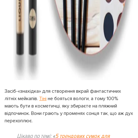
Засіб-«знахідка» для створення вкрай фантастичних
літніх мейкапів.
Тіні
не бояться вологи, а тому 100%
мають бути в косметичці, яку збираєте на пляжний
відпочинок. Вони грають у променях сонця так, що аж дух
перехоплює.
Цікаво по темі:
«
5 трендових сумок для