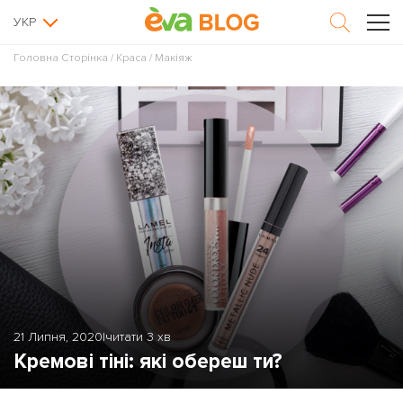
УКР
Головна Сторінка
/
Краса
/
Макіяж
21 Липня, 2020
|
читати 3 хв
Кремові тіні: які обереш ти?