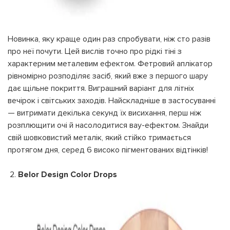
УВІЙТИ ЗА ДОПОМОГОЮ
ДЗВІНКА
ПОВЕРНУТИСЯ ДО БЛОГУ
ПОВЕРНУТИСЯ
ПЕРЕРАХУВАТИ
Новинка, яку краще один раз спробувати, ніж сто разів
ПОВЕРНУТИСЯ
про неї почути. Цей вислів точно про рідкі тіні з
характерним металевим ефектом. Фетровий аплікатор
рівномірно розподіляє засіб, який вже з першого шару
дає щільне покриття. Виграшний варіант для літніх
вечірок і світських заходів. Найскладніше в застосуванні
— витримати декілька секунд їх висихання, перш ніж
розплющити очі й насолодитися вау-ефектом. Знайди
свій шовковистий металік, який стійко тримається
протягом дня, серед 6 високо пігментованих відтінків!
2.
Belor Design Color Drops