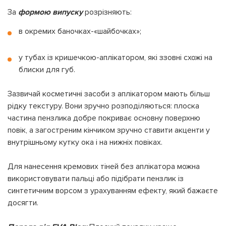
За
формою випуску
розрізняють:
в окремих баночках-«шайбочках»;
у тубах із кришечкою-аплікатором, які ззовні схожі на
блиски для губ.
Зазвичай косметичні засоби з аплікатором мають більш
рідку текстуру. Вони зручно розподіляються: плоска
частина пензлика добре покриває основну поверхню
повік, а загостреним кінчиком зручно ставити акценти у
внутрішньому кутку ока і на нижніх повіках.
Для нанесення кремових тіней без аплікатора можна
використовувати пальці або підібрати пензлик із
синтетичним ворсом з урахуванням ефекту, який бажаєте
досягти.