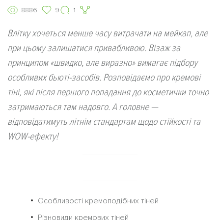
8886
9
1
Влітку хочеться менше часу витрачати на мейкап, але
при цьому залишатися привабливою. Візаж за
принципом «швидко, але виразно» вимагає підбору
особливих бьюті-засобів. Розповідаємо про кремові
тіні, які після першого попадання до косметички точно
затримаються там надовго. А головне —
відповідатимуть літнім стандартам щодо стійкості та
WOW-ефекту!
Особливості кремоподібних тіней
Різновиди кремових тіней