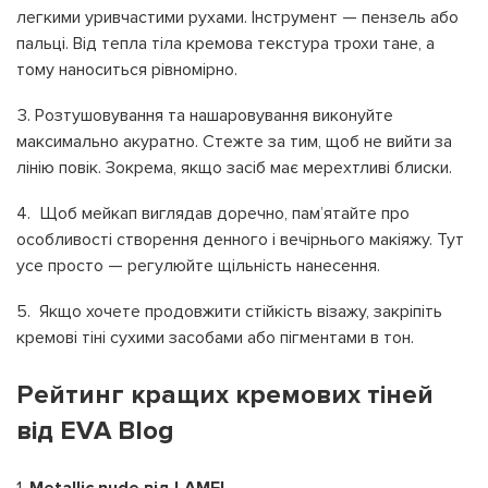
легкими уривчастими рухами. Інструмент — пензель або
пальці. Від тепла тіла кремова текстура трохи тане, а
тому наноситься рівномірно.
Розтушовування та нашаровування виконуйте
максимально акуратно. Стежте за тим, щоб не вийти за
лінію повік. Зокрема, якщо засіб має мерехтливі блиски.
Щоб мейкап виглядав доречно, пам’ятайте про
особливості створення денного і вечірнього макіяжу. Тут
усе просто — регулюйте щільність нанесення.
Якщо хочете продовжити стійкість візажу, закріпіть
кремові тіні сухими засобами або пігментами в тон.
Рейтинг кращих кремових тіней
від ЕVА Blog