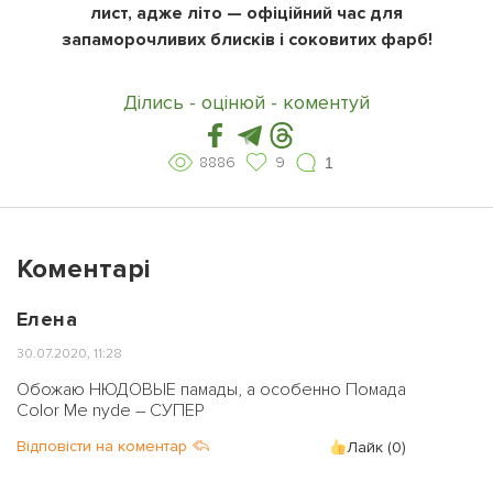
лист, адже літо — офіційний час для
запаморочливих блисків і соковитих фарб!
Ділись - оцінюй - коментуй
8886
9
1
Коментарі
Елена
30.07.2020, 11:28
Обожаю НЮДОВЫЕ памады, а особенно Помада
Color Me nyde – СУПЕР
Відповісти на коментар
Лайк (
0
)