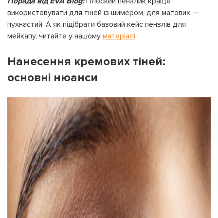
Порада від EVA Blog:
Плоский пензлик краще
використовувати для тіней із шимером, для матових —
пухнастий. А як підібрати базовий кейс пензлів для
мейкапу, читайте у нашому
матеріалі
.
Нанесення кремових тіней:
основні нюанси