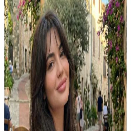
ЗАРЕГИСТРИРОВАТЬСЯ
Желаю перечислить:
Имя пользователя:
Номер карты лояльности:
Бонусов на счету:
100
Кэшбек-бонусов на счету:
ВОЙТИ С ПОМОЩЬЮ СМС
ВОЙТИ С ПОМОЩЬЮ ЗВОНКА
ВЕРНУТЬСЯ К БЛОГУ
ВЕРНУТЬСЯ
ПЕРЕЧИСЛИТЬ
ВЕРНУТЬСЯ