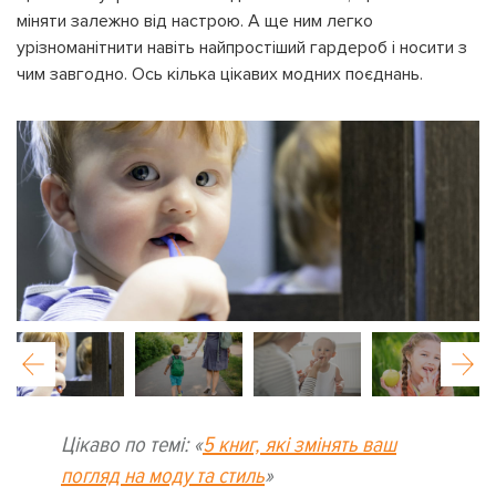
міняти залежно від настрою. А ще ним легко
урізноманітнити навіть найпростіший гардероб і носити з
чим завгодно. Ось кілька цікавих модних поєднань.
Цікаво по темі: «
5 книг, які змінять ваш
погляд на моду та стиль
»