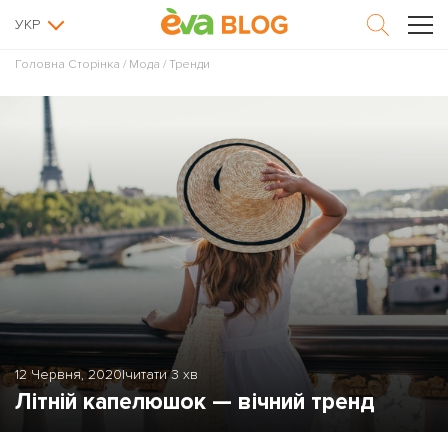
УКР
Головна Сторінка
/
Мода
/
Тренди
12 Червня, 2020
|
читати 3 хв
Літній капелюшок — вічний тренд