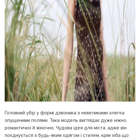
Головний убір у формі дзвоника з невеликими злегка
опущеними полями. Така модель виглядає дуже ніжно,
романтично й жіночно. Чудова ідея для міста, адже він
поєднується з будь-яким одягом і стилем, крім хіба що