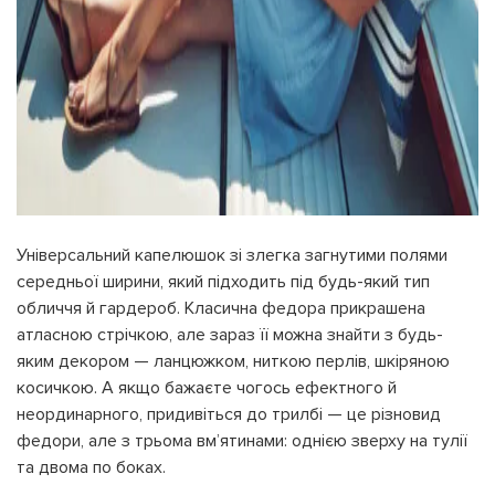
Ім'я користувача:
Номер картки лояльності:
Бонусів на рахунку:
100
Кешбек-бонусів на
УВІЙТИ ЗА ДОПОМОГОЮ
рахунку:
СМС
УВІЙТИ ЗА ДОПОМОГОЮ
ДЗВІНКА
Універсальний капелюшок зі злегка загнутими полями
ПОВЕРНУТИСЯ ДО БЛОГУ
середньої ширини, який підходить під будь-який тип
ПОВЕРНУТИСЯ
ПЕРЕРАХУВАТИ
ПОВЕРНУТИСЯ
обличчя й гардероб. Класична федора прикрашена
атласною стрічкою, але зараз її можна знайти з будь-
яким декором — ланцюжком, ниткою перлів, шкіряною
косичкою. А якщо бажаєте чогось ефектного й
неординарного, придивіться до трилбі — це різновид
федори, але з трьома вм’ятинами: однією зверху на тулії
та двома по боках.