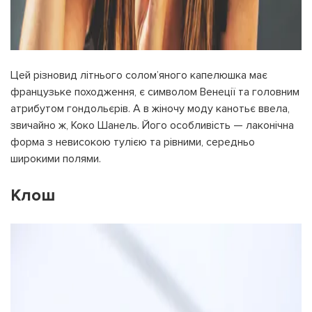
Цей різновид літнього солом’яного капелюшка має
французьке походження, є символом Венеції та головним
атрибутом гондольєрів. А в жіночу моду канотьє ввела,
звичайно ж, Коко Шанель. Його особливість — лаконічна
форма з невисокою тулією та рівними, середньо
широкими полями.
Клош