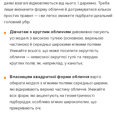
деякі взагалі відмовляються від нього. І даремно. Треба
лише визначити форму обличчя й дотримуватися кількох
простих правил — і ви легко зможете підібрати ідеальний
головний убір.
Дівчатам з круглим обличчям
дивовижно пасують
усі моделі з високою тулією (основною, верхньою
частиною) й середньо широкими м’якими полями.
Уникайте всього, що може посилити округлість
обличчя — невисокої округлої тулії та твердих
круглих полів, як, наприклад, у канотьє.
Власницям квадратної форми обличчя
варто
обирати моделі з м’якими полями середньої ширини,
які відкривають верхню частину обличчя. Уникайте
всіх форм, які акцентують на геометричності
підборіддя, особливо м’яких широкополих, що
прикривають очі.