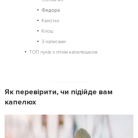
Федора
Канотьє
Клош
З написами
ТОП луків з літнім капелюшком
Як перевірити, чи підійде вам
капелюх