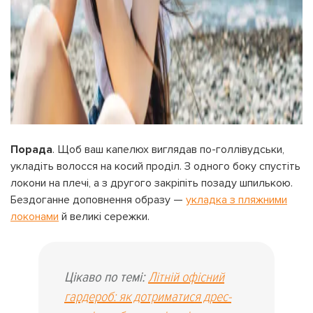
Порада
. Щоб ваш капелюх виглядав по-голлівудськи,
укладіть волосся на косий проділ. З одного боку спустіть
локони на плечі, а з другого закріпіть позаду шпилькою.
Бездоганне доповнення образу —
укладка з пляжними
локонами
й великі сережки.
Цікаво по темі:
Літній офісний
гардероб: як дотриматися дрес-