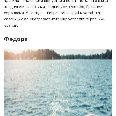
правило — не чекати відпустки й носити їх просто в місті,
поєднуючи з шортами, спідницями, сукнями, брюками,
сорочками. У тренді — найрізноманітніші моделі: від
класичних до екстравагантно широкополих зі рваними
краями.
Федора