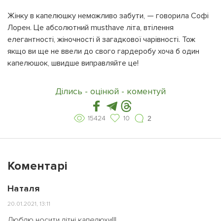
Жінку в капелюшку неможливо забути, — говорила Софі
Лорен. Це абсолютний musthave літа, втілення
елегантності, жіночності й загадкової чарівності. Тож
якщо ви ще не ввели до свого гардеробу хоча б один
капелюшок, швидше виправляйте це!
Ділись - оцінюй - коментуй
15424
10
2
Коментарі
Наталя
20.01.2021, 13:11
Люблю носити літні капелюхи!!!