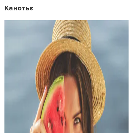
Канотьє