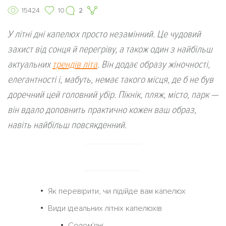
15424
10
2
У літні дні капелюх просто незамінний. Це чудовий
захист від сонця й перегріву, а також один з найбільш
актуальних
трендів літа
. Він додає образу жіночності,
елегантності і, мабуть, немає такого місця, де б не був
доречний цей головний убір. Пікнік, пляж, місто, парк —
він вдало доповнить практично кожен ваш образ,
навіть найбільш повсякденний.
Як перевірити, чи підійде вам капелюх
Види ідеальних літніх капелюхів
Солом'яні