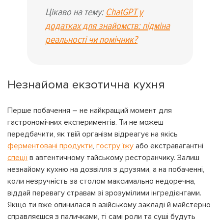
Цікаво на тему:
ChatGPT у
додатках для знайомств: підміна
реальності чи помічник?
Незнайома екзотична кухня
Перше побачення – не найкращий момент для
гастрономічних експериментів. Ти не можеш
передбачити, як твій організм відреагує на якісь
ферментовані продукти
,
гостру їжу
або екстравагантні
спеції
в автентичному тайському ресторанчику. Залиш
незнайому кухню на дозвілля з друзями, а на побаченні,
коли незручність за столом максимально недоречна,
віддай перевагу стравам зі зрозумілими інгредієнтами.
Якщо ти вже опинилася в азійському закладі й майстерно
справляєшся з паличками, ті самі роли та суші будуть