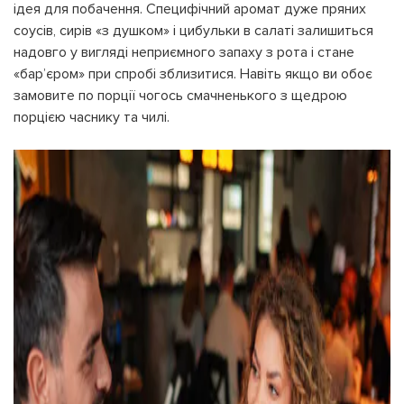
ідея для побачення. Специфічний аромат дуже пряних
соусів, сирів «з душком» і цибульки в салаті залишиться
надовго у вигляді неприємного запаху з рота і стане
«бар’єром» при спробі зблизитися. Навіть якщо ви обоє
замовите по порції чогось смачненького з щедрою
порцією часнику та чилі.