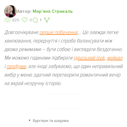
Автор:
Мар’яна Стрикаль
820
0
1
Довгоочікуване
перше побачення
… Це завжди легке
хвилювання, передчуття і спроба балансувати між
двома режимами – бути собою і виглядати бездоганно.
Ми можемо годинами підбирати
ідеальний look
,
мейкап
і
парфуми
, але іноді забуваємо, що один неправильний
вибір у меню здатний перетворити романтичний вечір
на вкрай незручну історію.
Бургери та шаурма