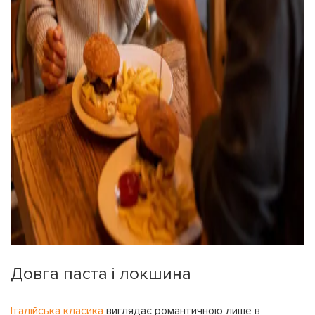
Довга паста і локшина
Італійська класика
виглядає романтичною лише в