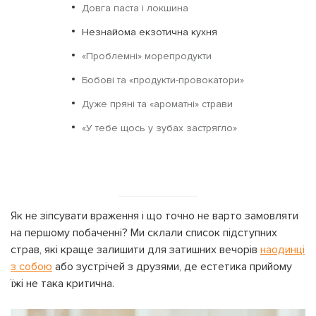
Довга паста і локшина
Незнайома екзотична кухня
«Проблемні» морепродукти
Бобові та «продукти-провокатори»
Дуже пряні та «ароматні» страви
«У тебе щось у зубах застрягло»
Як не зіпсувати враження і що точно не варто замовляти
на першому побаченні? Ми склали список підступних
страв, які краще залишити для затишних вечорів
наодинці
з собою
або зустрічей з друзями, де естетика прийому
їжі не така критична.