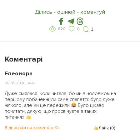
Ділись - оцінюй - коментуй
820
0
1
Коментарі
Елеонора
08.05.2026, 14:47
Дуже сміялася, коли читала, бо ми з чоловіком на
першому побаченні їли саме спагетті: було дуже
ніякого, але ми це пережили
Було цікаво
почитати, дякую, що просвічуєте в таких
питаннях
Відповісти на коментар
Лайк (
0
)