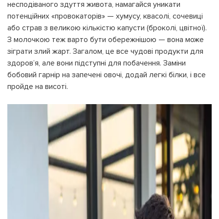
несподіваного здуття живота, намагайся уникати
потенційних «провокаторів» — хумусу, квасолі, сочевиці
або страв з великою кількістю капусти (броколі, цвітної).
З молочкою теж варто бути обережнішою — вона може
зіграти злий жарт. Загалом, це все чудові продукти для
здоров’я, але вони підступні для побачення. Заміни
бобовий гарнір на запечені овочі, додай легкі білки, і все
пройде на висоті.