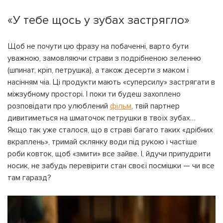
«У тебе щось у зубах застрягло»
Щоб не почути цю фразу на побаченні, варто бути
уважною, замовляючи страви з подрібненою зеленню
(шпинат, кріп, петрушка), а також десерти з маком і
насінням чіа. Ці продукти мають «суперсилу» застрягати в
міжзубному просторі. І поки ти будеш захоплено
розповідати про улюблений
фільм
, твій партнер
дивитиметься на шматочок петрушки в твоїх зубах…
Якщо так уже сталося, що в страві багато таких «дрібних
вкраплень», тримай склянку води під рукою і частіше
роби ковток, щоб «змити» все зайве. І, йдучи припудрити
носик, не забудь перевірити стан своєї посмішки — чи все
там гаразд?