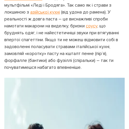
мультфільмі «Леді і Бродяга». Так само як і страви з
локшиною з
азійської кухні
(від удона до рамена). У
реальності ж довга паста – це виснажливі спроби
намотати макарони на виделку, бризки
соусу
, що
бруднять одяг, і не найестетичніші звуки при втягуванні
впертої спагеттіни. Якщо ти не можеш відмовити собі в
задоволенні поласувати стравами італійської кухні,
замовляй «коротку» пасту на кшталт пенне (пір’я),
форфалле (бантики) або фузіллі (спіральки) – так ти
почуватимешся набагато впевненіше.