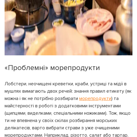
На вашому рахунку
бонусів
Авторизація
«Проблемні» морепродукти
ЗАРЕЄСТРУВАТИСЯ
Бажаю перерахувати:
Ім'я користувача:
Лобстери, неочищені креветки, краби, устриці та мідії в
мушлях вимагають двох речей: знання правил етикету (як
Номер картки лояльності:
можна і як не потрібно розбирати
морепродукти
) та
майстерності в роботі з додатковими інструментами
Бонусів на рахунку:
(щипцями, виделками, спеціальними ножиками). Тож, якщо
100
Кешбек-бонусів на
ти не впевнена у своїх скілах розбирання морських
УВІЙТИ ЗА ДОПОМОГОЮ
рахунку:
СМС
делікатесів, варто вибрати страви з уже очищеними
морепродуктами. Наприклад, різотто, салат або тартар.