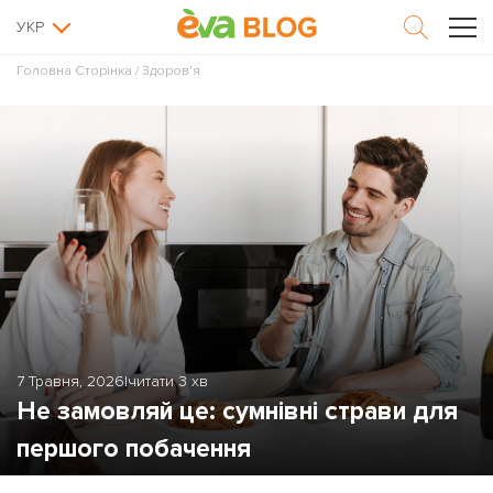
УКР
Головна Сторінка
/
Здоров'я
7 Травня, 2026
|
читати 3 хв
Не замовляй це: сумнівні страви для
першого побачення