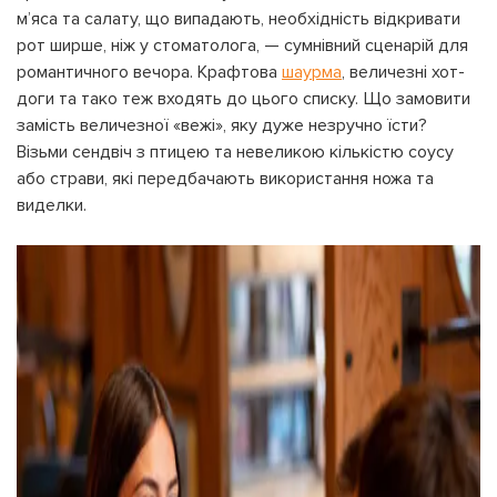
м’яса та салату, що випадають, необхідність відкривати
рот ширше, ніж у стоматолога, — сумнівний сценарій для
романтичного вечора. Крафтова
шаурма
, величезні хот-
доги та тако теж входять до цього списку. Що замовити
замість величезної «вежі», яку дуже незручно їсти?
Візьми сендвіч з птицею та невеликою кількістю соусу
або страви, які передбачають використання ножа та
виделки.