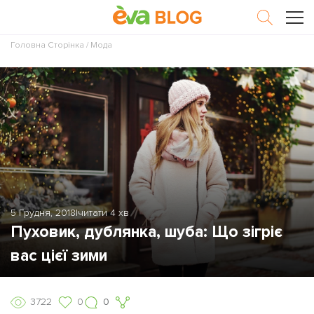
Головна Сторінка
/
Мода
5 Грудня, 2018
|
читати 4 хв
Пуховик, дублянка, шуба: Що зігріє
вас цієї зими
3722
0
0