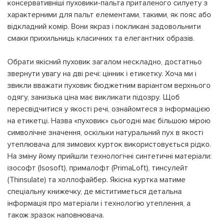
консервативніші пуховики-пальта приталеного силуету з
характерними для пальт елементами, такими, як пояс або
відкладний комір. Вони якраз і покликані задовольнити
смаки прихильниць класичних та елегантних образів.
Обрати якісний пуховик загалом нескладно, достатньо
звернути увагу на дві речі: цінник і етикетку. Хоча ми і
звикли вважати пуховик бюджетним варіантом верхнього
одягу, занизька ціна має викликати підозру. Щоб
пересвідчитися у якості речі, ознайомтеся з інформацією
на етикетці. Назва «пуховик» сьогодні має більшою мірою
символічне значення, оскільки натуральний пух в якості
утеплювача для зимових курток використовується рідко.
На зміну йому прийшли технологічні синтетичні матеріали:
ізософт (Isosoft), прималофт (PrimaLoft), тинсулейт
(Thinsulate) та холлофайбер. Якісна куртка матиме
спеціальну книжечку, де міститиметься детальна
інформація про матеріали і технологію утеплення, а
також зразок наповнювача.