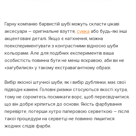
Гарну компанію барвистій шубі можуть скласти цікаві
аксесуари – оригінальне взуття,
сумка
або будь-які інші
акцентовані деталі. Якщо є натхнення, можна
поекспериментувати з контрастними відносно шуби
кольорами. Але для подібних експериментів ваша
особистість повинна бути не менш яскравою, аби ви не
«загубилися» у такому екстравагантному образі.
Вибір якісної штучної шуби, як і вибір дублянки, має свої
підводні камені. Головні ризики стосуються якості хутра,
тому не соромтесь посмикати ворс, щоб пересвідчитися,
що він добре кріпиться до основи. Якість фарбування
перевірте, потерши хутро паперовою серветкою – після
такої процедури на серветці не повинно лишитися
жодних слідів фарби.