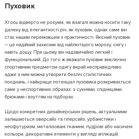
Пуховик
Хтось відверто не розуміє, як взагалі можна носити таку
далеку від елегантності річ, як пуховик, однак саме він
стає нашим переможцем з практичності. Якісний пуховик
– це надійний захисник від найлютішого морозу, снігу і
навіть дощу. При цьому він надзвичайно легкий і
функціональний. До того ж вважати пуховик виключно
спортивним предметом одягу вкрай несправедливо,
адже з ним можна утворити безліч стилістичних
поєднань, і найкраще потенціал пуховика розкривається
саме у неспортивних образах: з сукнями, спідницями,
брюками і взуттям на підборах.
Щодо конкретних дизайнерських рішень, актуальними
залишаються оверсайз та гіперсайз, урбаністики і
неофутуризм, металізовані тканини, пудрові або насичені
кольори, декоративні елементи у вигляді аплікацій,