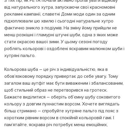
З тих пір, як PETA почали активно пропагувати відмову
від натурального хутра, запускаючи свої красномовні
рекламні кампанії, славетні Доми моди один за одним
підхоплювали цю хвилю і сьогодні натуральне хутро
фактично зникло з подіумів. На зміну йому прийшли не
менш розкішні і гламурні штучні шуби, одна з яких може
стати окрасою вашої зими. У цьому сезоні погоду
роблять кольорові і оздоблені яскравим малюнком шуби і
хутряні пальто.
Кольорова шуба – це річ з індивідуальністю, яка в
обов’язковому порядку привертає до себе увагу. Тому
загалом ваш аутфіт має бути виваженим і збалансованим,
щоб стильний образ не перетворився на гротеск.
Бажаєте виділитися – оберіть об’ємну шубу соковитого
кольору з довгим пухнастим ворсом. Хочете виглядать
більш стримано – спробуйте хутряне пальто під пояс з
коротким рівним ворсом в спокійній кольоровій гамі. І
пам’ятайте, яскрава річ потребує менш емоційних,