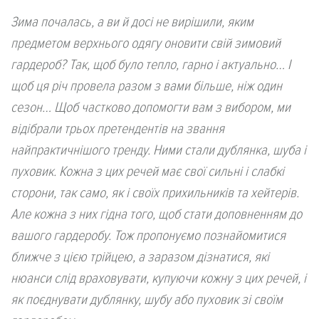
Зима почалась, а ви й досі не вирішили, яким
предметом верхнього одягу оновити свій зимовий
гардероб? Так, щоб було тепло, гарно і актуально… І
щоб ця річ провела разом з вами більше, ніж один
сезон… Щоб частково допомогти вам з вибором, ми
відібрали трьох претендентів на звання
найпрактичнішого тренду. Ними стали дублянка, шуба і
пуховик. Кожна з цих речей має свої сильні і слабкі
сторони, так само, як і своїх прихильників та хейтерів.
Але кожна з них гідна того, щоб стати доповненням до
вашого гардеробу. Тож пропонуємо познайомитися
ближче з цією трійцею, а заразом дізнатися, які
нюанси слід враховувати, купуючи кожну з цих речей, і
як поєднувати дублянку, шубу або пуховик зі своїм