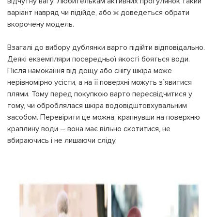
відчутну вагу. Любителькам активних прогулянок такий
варіант навряд чи підійде, або ж доведеться обрати
вкорочену модель.
Взагалі до вибору дублянки варто підійти відповідально.
Деякі екземпляри посередньої якості бояться води.
Після намокання від дощу або снігу шкіра може
нерівномірно усісти, а на її поверхні можуть з`явитися
плями. Тому перед покупкою варто пересвідчитися у
тому, чи оброблялася шкіра водовідштовхувальним
засобом. Перевірити це можна, крапнувши на поверхню
краплину води – вона має вільно скотитися, не
вбираючись і не лишаючи сліду.