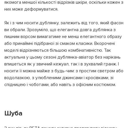
якомога меншої кількості відрізків шкіри, оскільки кожен з
них може деформуватися.
Як і з чим носити дублянку, залежить від того, який фасон
ви обрали. Зрозуміло, що елегантна довга дублянка з
пишним ворсом вимагатиме не менш елегантного образу
або принаймні підібраної зі смаком класики. Вкорочені
моделі відрізняються більшою комбінативністю. Так
актуальна у цьому сезоні дублянка-авіатор без нарікань
впишеться як у звичний кежуал, так і в зухвалий гранж. І
носити її можна майже з будь-чим: з простим светром або
водолазкою, з улюбленими джинсами і кросівками, зі
спідницею і чоботами, або навіть з офісним костюмом.
Шуба