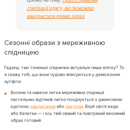
Цікаво на тему:
Прості прийоми
стилізації одягу, які ти можеш
використати прямо зараз
Сезонні образи з мереживною
спідницею
Гадаєш, такі тоненькі спіднички актуальні лише влітку? То
я скажу тобі, що вони чудово вписуються у демісезонні
аутфіти:
Восени та навесні легка мереживна спідниця
пастельних відтінків легко поєднується з джинсовою
курткою,
кардиганом
або
светром
. Взуй світлі кеди
або балетки — і ось твій свіжий та повітряний весняний
образ готовий.