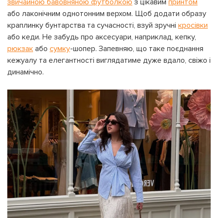
звичайною бавовняною футболкою
з цікавим
принтом
або лаконічним однотонним верхом. Щоб додати образу
краплинку бунтарства та сучасності, взуй зручні
кросівки
або кеди. Не забудь про аксесуари, наприклад, кепку,
рюкзак
або
сумку
-шопер. Запевняю, що таке поєднання
кежуалу та елегантності виглядатиме дуже вдало, свіжо і
динамічно.