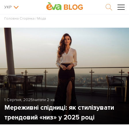
УКР
Головна Сторінка
/
Мода
1 Серпня, 2025
|
читати 2 хв
Мереживні спідниці: як стилізувати
трендовий «низ» у 2025 році