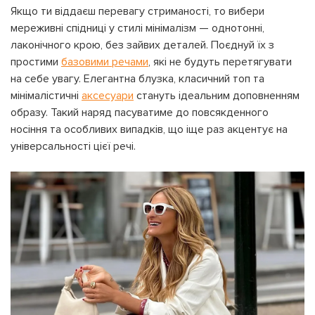
Якщо ти віддаєш перевагу стриманості, то вибери
мереживні спідниці у стилі мінімалізм — однотонні,
На вашому рахунку
бонусів
Авторизація
лаконічного крою, без зайвих деталей. Поєднуй їх з
простими
базовими речами
, які не будуть перетягувати
на себе увагу. Елегантна блузка, класичний топ та
ЗАРЕЄСТРУВАТИСЯ
Бажаю перерахувати:
мінімалістичні
аксесуари
стануть ідеальним доповненням
Ім'я користувача:
образу. Такий наряд пасуватиме до повсякденного
носіння та особливих випадків, що іще раз акцентує на
Номер картки лояльності:
універсальності цієї речі.
Бонусів на рахунку:
100
Кешбек-бонусів на
УВІЙТИ ЗА ДОПОМОГОЮ
рахунку:
СМС
УВІЙТИ ЗА ДОПОМОГОЮ
ДЗВІНКА
ПОВЕРНУТИСЯ ДО БЛОГУ
ПОВЕРНУТИСЯ
ПЕРЕРАХУВАТИ
ПОВЕРНУТИСЯ