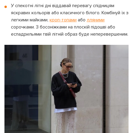
У спекотні літні дні віддавай перевагу спідницям
яскравих кольорів або класичного білого. Комбінуй їх з
легкими майками,
кроп-топами
або
лляними
сорочками. З босоніжками на плоскій підошві або
еспадрильями твій літній образ буде неперевершеним.