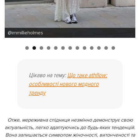
@elliee.rob
Цікаво на тему:
Що таке athflow:
особливості нового модного
тренду
Отже, мереживна спідниця незмінно демонструє свою
актуальність, легко адаптуючись до будь-яких тенденцій.
Вона залишається символом жіночності, витонченості та