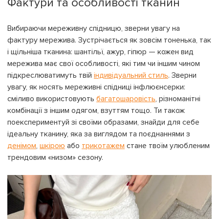
Фактури та особливості тканин
Вибираючи мереживну спідницю, зверни увагу на
фактуру мережива. Зустрічається як зовсім тоненька, так
і щільніша тканина: шантільї, ажур, гіпюр — кожен вид
мережива має свої особливості, які тим чи іншим чином
підкреслюватимуть твій
індивідуальний стиль
. Зверни
увагу, як носять мереживні спідниці інфлюєнсерки:
сміливо використовують
багатошаровість
, різноманітні
комбінації з іншим одягом, взуттям тощо. Ти також
поекспериментуй зі своїми образами, знайди для себе
ідеальну тканину, яка за виглядом та поєднаннями з
денімом
,
шкірою
або
трикотажем
стане твоїм улюбленим
трендовим «низом» сезону.