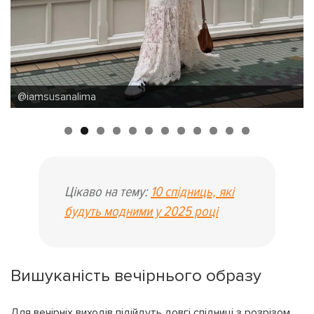
@olgali.ber
Цікаво на тему:
10 спідниць, які
будуть модними у 2025 році
Вишуканість вечірнього образу
Для вечірніх виходів підійдуть довгі спідниці з розрізом