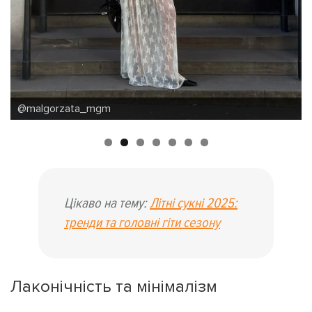
@heymissangel
Цікаво на тему:
Літні сукні 2025:
тренди та головні гіти сезону
Лаконічність та мінімалізм