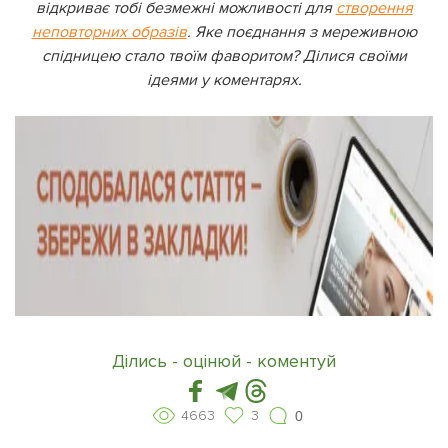
відкриває тобі безмежні можливості для
створення
неповторних образів
. Яке поєднання з мереживною
спідницею стало твоїм фаворитом? Ділися своїми
ідеями у коментарях.
Ділись - оцінюй - коментуй
4663
3
0