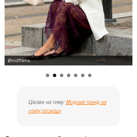
@zuzikss
Цікаво на тему:
Модний тренд на
«тиху розкіш»