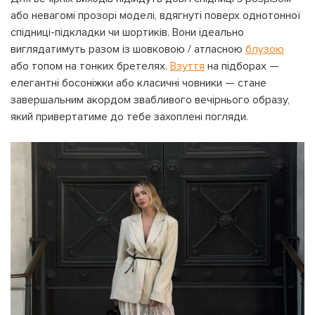
або невагомі прозорі моделі, вдягнуті поверх однотонної
спідниці-підкладки чи шортиків. Вони ідеально
виглядатимуть разом із шовковою / атласною
блузою
або топом на тонких бретелях.
Взуття
на підборах —
елегантні босоніжки або класичні човники — стане
завершальним акордом звабливого вечірнього образу,
який привертатиме до тебе захоплені погляди.