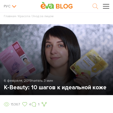
РУС
Главная
/
Красота
/
Уход за лицом
6 февраля, 2019
|
читать 3 мин
K-Beauty: 10 шагов к идеальной коже
15367
4
1