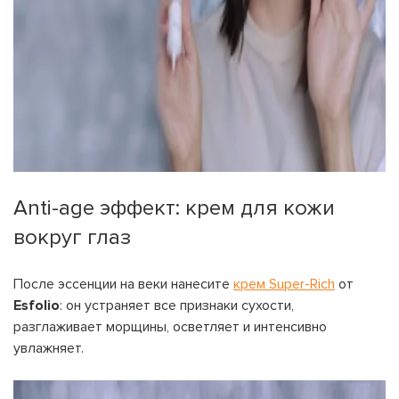
На вашем счету
бонусов
Авторизация
Anti-age эффект: крем для кожи
ЗАРЕГИСТРИРОВАТЬСЯ
Желаю перечислить:
вокруг глаз
Имя пользователя:
После эссенции на веки нанесите
крем Super-Rich
от
Номер карты лояльности:
Esfolio
: он устраняет все признаки сухости,
Бонусов на счету:
разглаживает морщины, осветляет и интенсивно
100
увлажняет.
Кэшбек-бонусов на счету:
ВОЙТИ С ПОМОЩЬЮ СМС