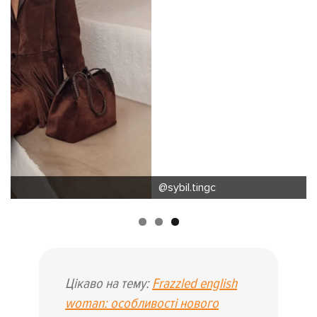
@sybil.tingc
Цікаво на тему:
Frazzled english
woman: особливості нового