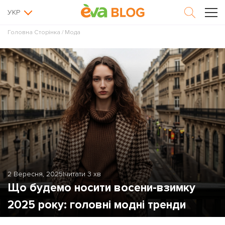
УКР
Головна Сторінка
/
Мода
2 Вересня, 2025
|
читати 3 хв
Що будемо носити восени-взимку
2025 року: головні модні тренди