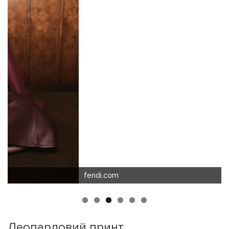
fendi.com
Леопардовий принт