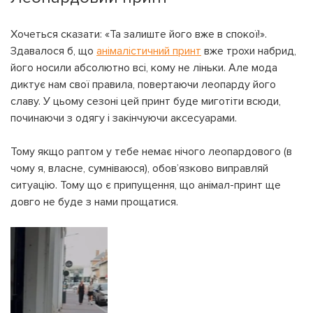
Хочеться сказати: «Та залиште його вже в спокої!».
Здавалося б, що
анімалістичний принт
вже трохи набрид,
його носили абсолютно всі, кому не ліньки. Але мода
диктує нам свої правила, повертаючи леопарду його
славу. У цьому сезоні цей принт буде миготіти всюди,
починаючи з одягу і закінчуючи аксесуарами.
Тому якщо раптом у тебе немає нічого леопардового (в
чому я, власне, сумніваюся), обов’язково виправляй
ситуацію. Тому що є припущення, що анімал-принт ще
довго не буде з нами прощатися.