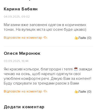
Карина Бабаян
04.09.2025, 09:02
Магазини вже заповнені одягом в коричневих
тонах. На вулицях міста цієї осені буде цікаво)
Відповісти на коментар
Лайк (
0
)
Олеся Миронюк
03.09.2025, 16:44
Які красиві кольори, благородні і теплі
завжди
чекаю на осінь, щоб нарешті одягнути свої
улюблені комфортні речі. Дякую Вам за контент!
Буду слідкувати за трендами разом з Вами
Відповісти на коментар
Лайк (
0
)
Додати коментар