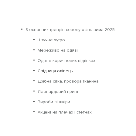
8 основних трендів сезону осінь-зима 2025
Штучне хутро
Мереживо на одязі
Одяг в коричневих відтінках
Спідниця-олівець
Дрібна сітка, прозора тканина
Леопардовий принт
Вироби зі шкіри
Акцент на плечах і стегнах