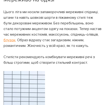
Цього літа ми носили запаморочливі мереживні спідниці,
штани та навіть шовкові шорти в піжамному стилі теж
були декоровані мереживом. Без перебільшень, воно
стало потужним акцентом одягу на показах. Тепер настав
час мереживних костюмів, максісуконь, спідниць-олівців,
блузок
. Образ відразу стає загадковим, ніжним,
романтичним. Жіночність у всій красі, як то кажуть.
Стилісти рекомендують комбінувати мереживні речі з
більш строгими, щоб створити стильний контраст.