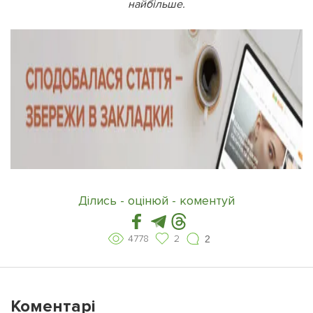
найбільше.
Ділись - оцінюй - коментуй
4778
2
2
Коментарі