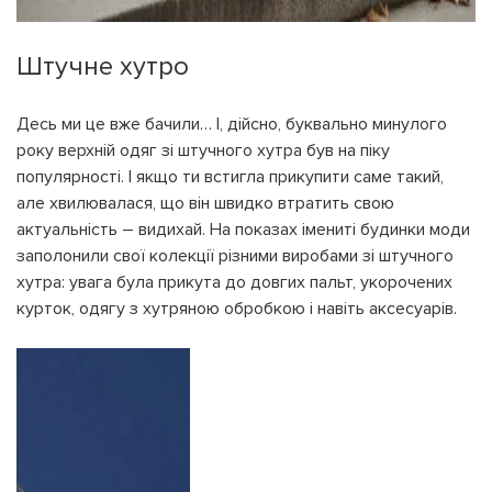
Штучне хутро
Десь ми це вже бачили… І, дійсно, буквально минулого
року верхній одяг зі штучного хутра був на піку
популярності. І якщо ти встигла прикупити саме такий,
але хвилювалася, що він швидко втратить свою
актуальність – видихай. На показах імениті будинки моди
заполонили свої колекції різними виробами зі штучного
хутра: увага була прикута до довгих пальт, укорочених
курток, одягу з хутряною обробкою і навіть аксесуарів.