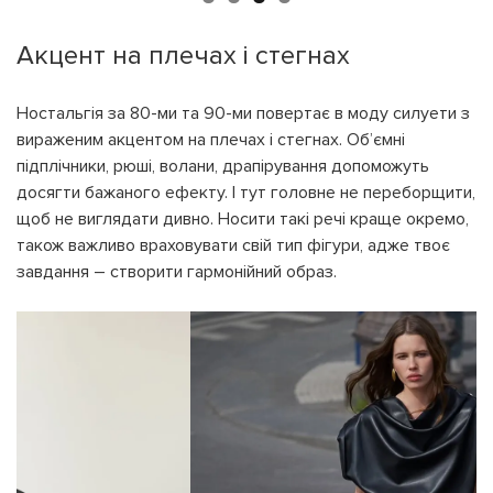
Акцент на плечах і стегнах
Ностальгія за 80-ми та 90-ми повертає в моду силуети з
вираженим акцентом на плечах і стегнах. Об’ємні
підплічники, рюші, волани, драпірування допоможуть
досягти бажаного ефекту. І тут головне не переборщити,
щоб не виглядати дивно. Носити такі речі краще окремо,
також важливо враховувати свій тип фігури, адже твоє
завдання – створити гармонійний образ.