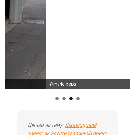
@marie.pops
Цікаво на тему:
Леопардовий
тренд: як носити тваринний принт