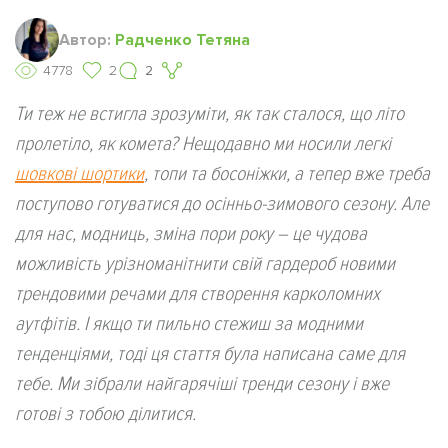
Автор:
Радченко Тетяна
4778
2
2
Ти теж не встигла зрозуміти, як так сталося, що літо
пролетіло, як комета? Нещодавно ми носили легкі
шовкові шортики
, топи та босоніжки, а тепер вже треба
поступово готуватися до осінньо-зимового сезону. Але
для нас, модниць, зміна пори року – це чудова
можливість урізноманітнити свій гардероб новими
трендовими речами для створення карколомних
аутфітів. І якщо ти пильно стежиш за модними
тенденціями, тоді ця стаття була написана саме для
тебе. Ми зібрали найгарячіші тренди сезону і вже
готові з тобою ділитися.