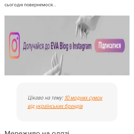
сьогодні повернемося…
Цікаво на тему:
10 модних сумок
від українських брендів
Мереживо на одязі