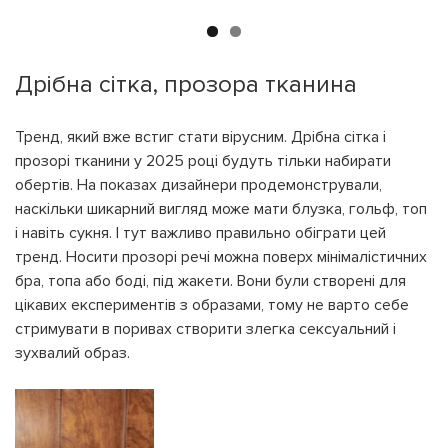
На вашому рахунку
бонусів
Авторизація
ЗАРЕЄСТРУВАТИСЯ
Бажаю перерахувати:
Дрібна сітка, прозора тканина
Ім'я користувача:
Номер картки лояльності:
Тренд, який вже встиг стати вірусним. Дрібна сітка і
прозорі тканини у 2025 році будуть тільки набирати
Бонусів на рахунку:
обертів. На показах дизайнери продемонстрували,
100
наскільки шикарний вигляд може мати блузка, гольф, топ
Кешбек-бонусів на
УВІЙТИ ЗА ДОПОМОГОЮ
рахунку:
і навіть сукня. І тут важливо правильно обіграти цей
СМС
тренд. Носити прозорі речі можна поверх мінімалістичних
бра, топа або боді, під жакети. Вони були створені для
УВІЙТИ ЗА ДОПОМОГОЮ
ДЗВІНКА
цікавих експериментів з образами, тому не варто себе
ПОВЕРНУТИСЯ ДО БЛОГУ
стримувати в поривах створити злегка сексуальний і
ПОВЕРНУТИСЯ
ПЕРЕРАХУВАТИ
зухвалий образ.
ПОВЕРНУТИСЯ