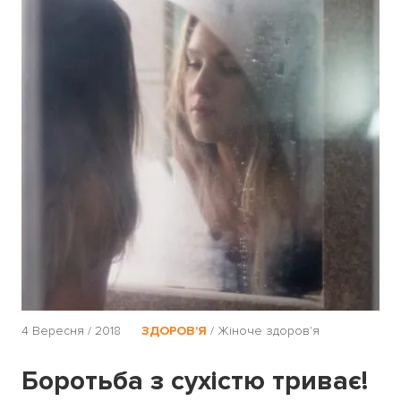
4 Вересня / 2018
ЗДОРОВ'Я
/
Жіноче здоров'я
Боротьба з сухістю триває!