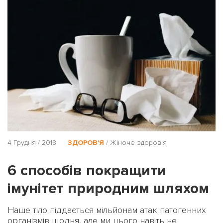
4 Грудня / 2018
ЗДОРОВ'Я
/
Жіноче здоров'я
6 способів покращити
імунітет природним шляхом
Наше тіло піддається мільйонам атак патогенних
організмів щодня, але ми цього навіть не