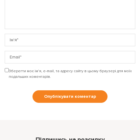
На вашому рахунку
бонусів
Авторизація
ЗАРЕЄСТРУВАТИСЯ
Бажаю перерахувати:
Зберегти моє ім'я, e-mail, та адресу сайту в цьому браузері для моїх
Ім'я користувача:
подальших коментарів.
Номер картки лояльності:
Бонусів на рахунку:
100
Кешбек-бонусів на
УВІЙТИ ЗА ДОПОМОГОЮ
рахунку:
СМС
УВІЙТИ ЗА ДОПОМОГОЮ
Підпишись на розсилку
ДЗВІНКА