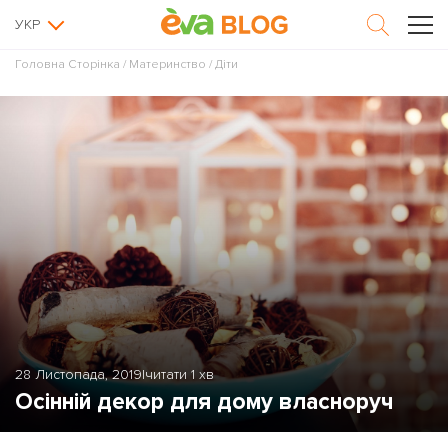
УКР
Головна Сторінка
/
Материнство
/
Діти
28 Листопада, 2019
|
читати 1 хв
Осінній декор для дому власноруч