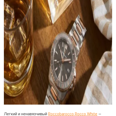
Легкий и ненавязчивый
Roccobarocco Rocco White
–