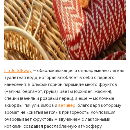
Liu Jo Silkway
– обволакивающая и одновременно легкая
туалетная вода, которая влюбляет в себя с первого
нанесения. В ольфакторной пирамиде много фруктов
(малина, бергамот, груша), цветы (орхидея, жасмин),
специи (ваниль и розовый перец), а еще – молочные
аккорды, пачули, амбра и
ветивер
, благодаря которому
аромат не «скатывается» в приторность. Композиция
очаровывает фруктовым звучанием с лактонными
нотками, создавая расслабленную атмосферу.