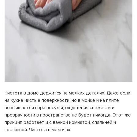
На вашем счету
бонусов
Авторизация
ЗАРЕГИСТРИРОВАТЬСЯ
Желаю перечислить:
Имя пользователя:
Чистота в доме держится на мелких деталях. Даже если
Номер карты лояльности:
на кухне чистые поверхности, но в мойке и на плите
возвышается гора посуды, ощущения свежести и
Бонусов на счету:
прозрачности в пространстве не будет никогда. Этот же
100
принцип работает и с ванной комнатой, спальней и
Кэшбек-бонусов на счету:
ВОЙТИ С ПОМОЩЬЮ СМС
гостинной. Чистота в мелочах.