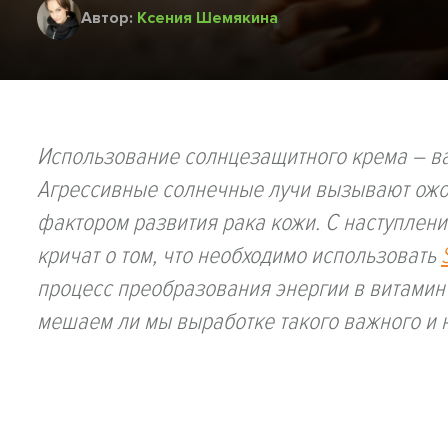
Автор:
Ксения Шемякина
Использование солнцезащитного крема – в
Агрессивные солнечные лучи вызывают ожог
фактором развития рака кожи. С наступлени
кричат о том, что необходимо использовать
процесс преобразования энергии в витамин 
мешаем ли мы выработке такого важного и 