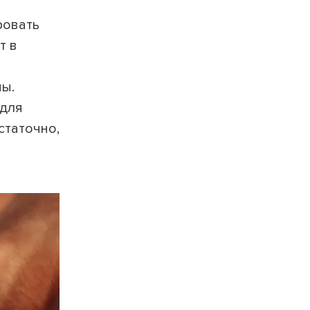
ровать
т в
ны.
 для
статочно,