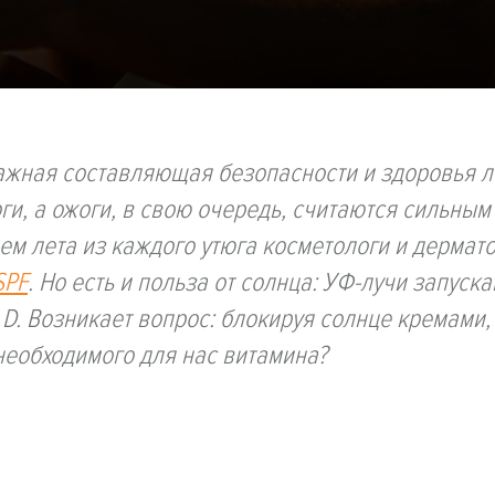
ажная составляющая безопасности и здоровья л
и, а ожоги, в свою очередь, считаются сильным
ем лета из каждого утюга косметологи и дермат
SPF
. Но есть и польза от солнца: УФ-лучи запуск
D. Возникает вопрос: блокируя солнце кремами,
необходимого для нас витамина?