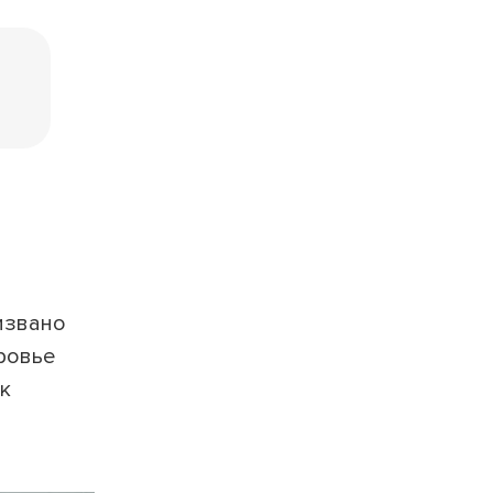
извано
ровье
к