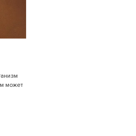
ганизм
ем может