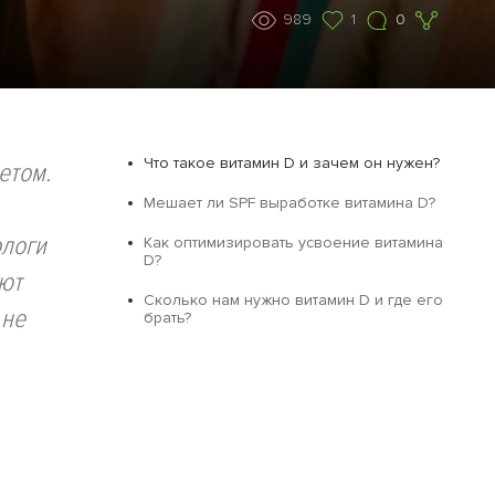
989
1
0
Что такое витамин D и зачем он нужен?
етом.
Мешает ли SPF выработке витамина D?
ологи
Как оптимизировать усвоение витамина
D?
ают
Сколько нам нужно витамин D и где его
 не
брать?