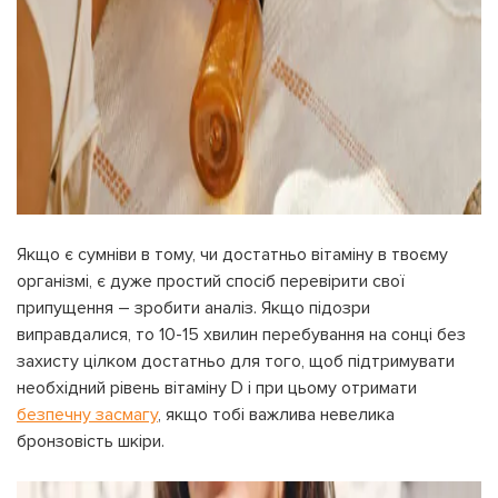
УВІЙТИ ЗА ДОПОМОГОЮ
ДЗВІНКА
ПОВЕРНУТИСЯ ДО БЛОГУ
ПОВЕРНУТИСЯ
ПЕРЕРАХУВАТИ
ПОВЕРНУТИСЯ
Якщо є сумніви в тому, чи достатньо вітаміну в твоєму
організмі, є дуже простий спосіб перевірити свої
припущення – зробити аналіз. Якщо підозри
виправдалися, то 10-15 хвилин перебування на сонці без
захисту цілком достатньо для того, щоб підтримувати
необхідний рівень вітаміну D і при цьому отримати
безпечну засмагу
, якщо тобі важлива невелика
бронзовість шкіри.