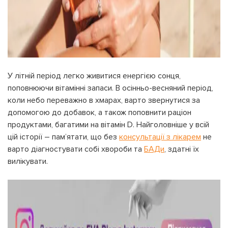
У літній період легко живитися енергією сонця,
поповнюючи вітамінні запаси. В осінньо-весняний період,
коли небо переважно в хмарах, варто звернутися за
допомогою до добавок, а також поповнити раціон
продуктами, багатими на вітамін D. Найголовніше у всій
цій історії – пам’ятати, що без
консультації з лікарем
не
варто діагностувати собі хвороби та
БАДи
, здатні їх
вилікувати.