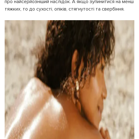
про найсерйозніший наслідок. А якщо зупинитися на менш
тяжких, то до сухості, опіків, стягнутості та свербіння.