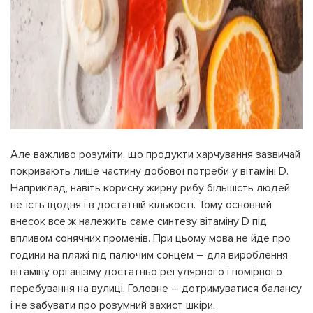
Але важливо розуміти, що продукти харчування зазвичай
покривають лише частину добової потреби у вітаміні D.
Наприклад, навіть корисну жирну рибу більшість людей
не їсть щодня і в достатній кількості. Тому основний
внесок все ж належить саме синтезу вітаміну D під
впливом сонячних променів. При цьому мова не йде про
години на пляжі під палючим сонцем – для вироблення
вітаміну організму достатньо регулярного і помірного
перебування на вулиці. Головне – дотримуватися балансу
і не забувати про розумний захист шкіри.