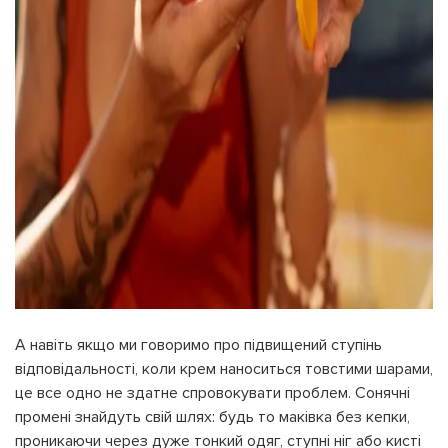
А навіть якщо ми говоримо про підвищений ступінь
відповідальності, коли крем наноситься товстими шарами,
це все одно не здатне спровокувати проблем. Сонячні
промені знайдуть свій шлях: будь то маківка без кепки,
проникаючи через дуже тонкий одяг, ступні ніг або кисті