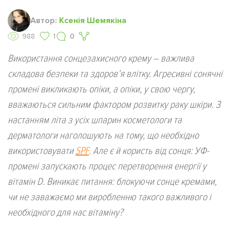
Автор:
Ксенія Шемякіна
988
1
0
Використання сонцезахисного крему – важлива
складова безпеки та здоров’я влітку. Агресивні сонячні
промені викликають опіки, а опіки, у свою чергу,
вважаються сильним фактором розвитку раку шкіри. З
настанням літа з усіх шпарин косметологи та
дерматологи наголошують на тому, що необхідно
використовувати
SPF
. Але є й користь від сонця: УФ-
промені запускають процес перетворення енергії у
вітамін D. Виникає питання: блокуючи сонце кремами,
чи не заважаємо ми виробленню такого важливого і
необхідного для нас вітаміну?