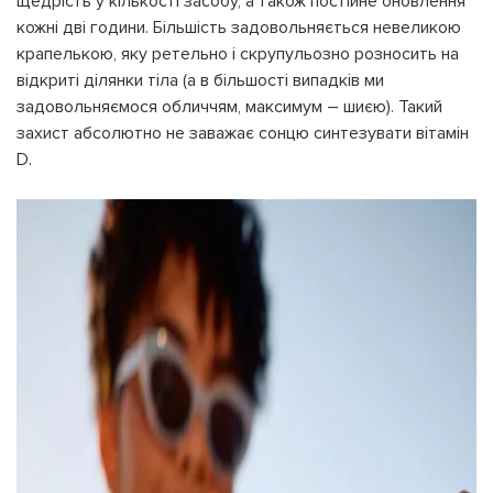
щедрість у кількості засобу, а також постійне оновлення
кожні дві години. Більшість задовольняється невеликою
крапелькою, яку ретельно і скрупульозно розносить на
відкриті ділянки тіла (а в більшості випадків ми
задовольняємося обличчям, максимум – шиєю). Такий
захист абсолютно не заважає сонцю синтезувати вітамін
D.