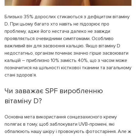
Близько 35% дорослих стикаються з дефіцитом вітаміну
D. При цьому багато хто навіть не підозрює про
проблему, адже його нестача далеко не завжди
проявляється очевидними симптомами. Особливо
важливий він для засвоєння кальцію. Якщо вітаміну D
недостатньо, організм починає значно гірше засвоювати
кальцій – приблизно 10% замість 40%, що з часом може
позначитися на щільності кісткової тканини та загальному
стані здоров’я.
Чи заважає SPF виробленню
вітаміну D?
Основна мета використання сонцезахисного крему
полягає в тому, щоб заблокувати UVB-промені, які
обпалюють нашу шкіру і провокують фотостаріння. Але ж