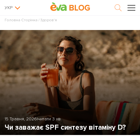
УКР
Головна Сторінка
/
Здоров'я
15 Травня, 2026
|
читати 3 хв
Чи заважає SPF синтезу вітаміну D?