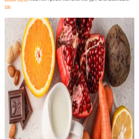
сік
.