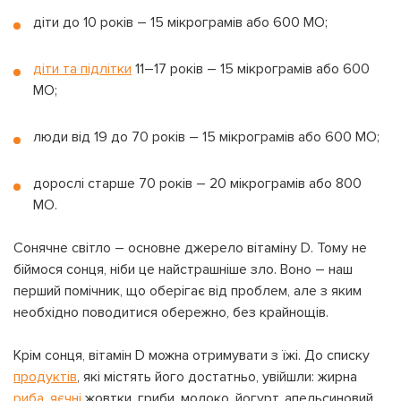
діти до 10 років – 15 мікрограмів або 600 МО;
діти та підлітки
11–17 років – 15 мікрограмів або 600
МО;
люди від 19 до 70 років – 15 мікрограмів або 600 МО;
дорослі старше 70 років – 20 мікрограмів або 800
МО.
Сонячне світло – основне джерело вітаміну D. Тому не
біймося сонця, ніби це найстрашніше зло. Воно – наш
перший помічник, що оберігає від проблем, але з яким
необхідно поводитися обережно, без крайнощів.
Крім сонця, вітамін D можна отримувати з їжі. До списку
продуктів
, які містять його достатньо, увійшли: жирна
риба
,
яєчні
жовтки, гриби, молоко, йогурт, апельсиновий