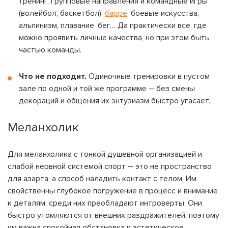
тренинг, групповые направления и командные игры
(волейбол, баскетбол),
барре
, боевые искусства,
альпинизм, плавание, бег… Да практически все, где
можно проявить личные качества, но при этом быть
частью команды.
Что не подходит.
Одиночные тренировки в пустом
зале по одной и той же программе – без смены
декораций и общения их энтузиазм быстро угасает.
Меланхолик
Для меланхолика с тонкой душевной организацией и
слабой нервной системой спорт – это не пространство
для азарта, а способ наладить контакт с телом. Им
свойственны глубокое погружение в процесс и внимание
к деталям, среди них преобладают интроверты. Они
быстро утомляются от внешних раздражителей, поэтому
им важна спокойная обстановка и эстетическое