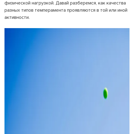
физической нагрузкой. Давай разберемся, как качества
разных типов темперамента проявляются в той или иной
активности.