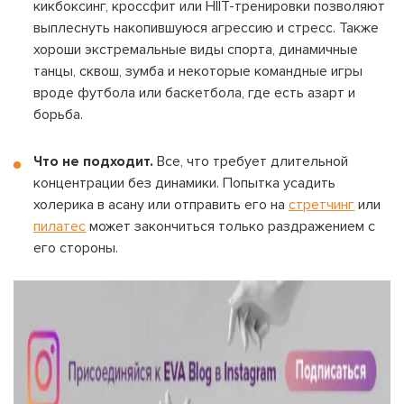
кикбоксинг, кроссфит или HIIT-тренировки позволяют
ВОЙТИ С ПОМОЩЬЮ ЗВОНКА
выплеснуть накопившуюся агрессию и стресс. Также
ВЕРНУТЬСЯ К БЛОГУ
хороши экстремальные виды спорта, динамичные
ВЕРНУТЬСЯ
ПЕРЕЧИСЛИТЬ
танцы, сквош, зумба и некоторые командные игры
ВЕРНУТЬСЯ
вроде футбола или баскетбола, где есть азарт и
борьба.
Что не подходит.
Все, что требует длительной
концентрации без динамики. Попытка усадить
холерика в асану или отправить его на
стретчинг
или
пилатес
может закончиться только раздражением с
его стороны.