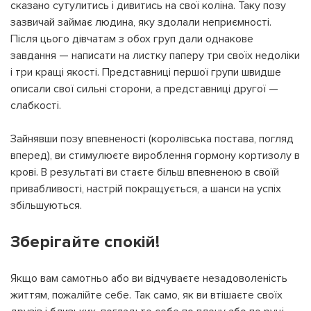
сказано сутулитись і дивитись на свої коліна. Таку позу
зазвичай займає людина, яку здолали неприємності.
Після цього дівчатам з обох груп дали однакове
завдання — написати на листку паперу три своїх недоліки
На вашому рахунку
бонусів
Авторизація
і три кращі якості. Представниці першої групи швидше
описали свої сильні сторони, а представниці другої —
слабкості.
ЗАРЕЄСТРУВАТИСЯ
Бажаю перерахувати:
Ім'я користувача:
Зайнявши позу впевненості (королівська постава, погляд
Номер картки лояльності:
вперед), ви стимулюєте вироблення гормону кортизолу в
крові. В результаті ви стаєте більш впевненою в своїй
Бонусів на рахунку:
привабливості, настрій покращується, а шанси на успіх
100
збільшуються.
Кешбек-бонусів на
УВІЙТИ ЗА ДОПОМОГОЮ
рахунку:
СМС
Зберігайте спокій!
УВІЙТИ ЗА ДОПОМОГОЮ
ДЗВІНКА
Якщо вам самотньо або ви відчуваєте незадоволеність
ПОВЕРНУТИСЯ ДО БЛОГУ
життям, пожалійте себе. Так само, як ви втішаєте своїх
ПОВЕРНУТИСЯ
ПЕРЕРАХУВАТИ
ПОВЕРНУТИСЯ