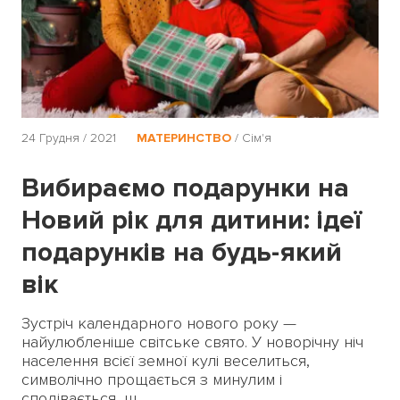
24 Грудня / 2021
МАТЕРИНСТВО
/
Сім'я
Вибираємо подарунки на
Новий рік для дитини: ідеї
подарунків на будь-який
вік
Зустріч календарного нового року —
найулюбленіше світське свято. У новорічну ніч
населення всієї земної кулі веселиться,
символічно прощається з минулим і
сподівається, щ...