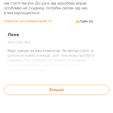
ніж статті писати. До речі, від аеробних вправ
особливо не схуднеш, потрібні силові- від них
м’язи нарощуються.
Ответить на комментарий
Лайк (
0
)
Лєна
24.05.2019, 16:11
Марі, дякую за ваш коментар. Як автор статті, я
цілком розумію різницю, але теж можу зробити
помилку. Тут треба було додати пояснення,
дещо розширивши текст, бо так дійсно
некоректно виглядає.
Ви, в очевидь, гарно оріентуєтесь у темі, тому
додам ще пояснення для інших читачів.
Більше
Насправді немає чіткого розділення на аєробні
та анаєробні вправи — це залежить від
інтенсивності навантаження. Найчастіше наша
активність змішана.