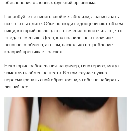
обеспечения основных функций организма.
Попробуйте не винить свой метаболизм, а записывать
всё, что вы едите. Обычно люди недооценивают объём
пищи, который поглощают в течение дня и считают, что
съедают меньше. Дело, как правило, не в величине
основного обмена, а в том, насколько потребление
калорий превышает расход.
На вашем счету
бонусов
Авторизация
Некоторые заболевания, например, гипотериоз, могут
ЗАРЕГИСТРИРОВАТЬСЯ
замедлять обмен веществ. В этом случае нужно
Желаю перечислить:
пересматривать свой образ жизни, чтобы не набирать
Имя пользователя:
лишний вес.
Номер карты лояльности:
Бонусов на счету:
100
Кэшбек-бонусов на счету:
ВОЙТИ С ПОМОЩЬЮ СМС