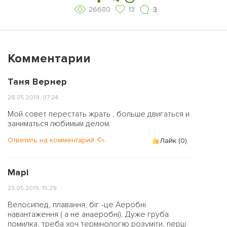
26680
13
3
Комментарии
Таня Вернер
28.05.2019, 07:24
Мой совет перестать жрать , больше двигаться и
заниматься любимым делом.
Ответить на комментарий
Лайк (
0
)
Марі
23.05.2019, 15:29
Велосипед, плавання, біг -це Аеробні
навантаження ( а не анаеробні). Дуже груба
помилка, треба хоч термінологію розуміти, перш