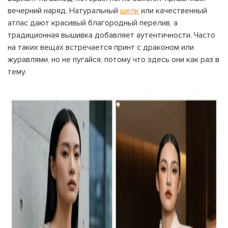
вечерний наряд. Натуральный
шелк
или качественный
Номер карты лояльности:
атлас дают красивый благородный перелив, а
традиционная вышивка добавляет аутентичности. Часто
Бонусов на счету:
100
на таких вещах встречается принт с драконом или
Кэшбек-бонусов на счету:
журавлями, но не пугайся, потому что здесь они как раз в
ВОЙТИ С ПОМОЩЬЮ СМС
тему.
ВОЙТИ С ПОМОЩЬЮ ЗВОНКА
ВЕРНУТЬСЯ К БЛОГУ
ВЕРНУТЬСЯ
ПЕРЕЧИСЛИТЬ
ВЕРНУТЬСЯ