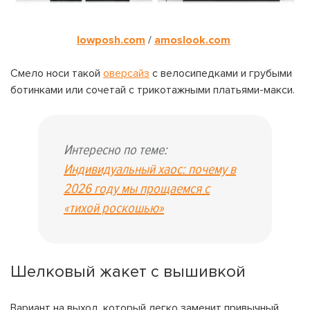
lowposh.com
/
amoslook.com
Смело носи такой
оверсайз
с велосипедками и грубыми
ботинками или сочетай с трикотажными платьями-макси.
Интересно по теме:
Индивидуальный хаос: почему в
2026 году мы прощаемся с
«тихой роскошью»
На вашем счету
бонусов
Авторизация
Шелковый жакет с вышивкой
ЗАРЕГИСТРИРОВАТЬСЯ
Желаю перечислить:
Имя пользователя:
Вариант на выход, который легко заменит привычный