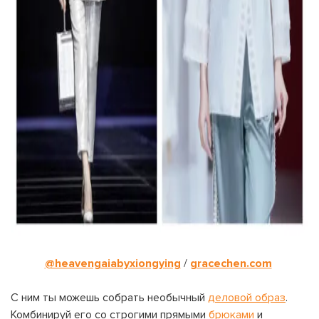
@heavengaiabyxiongying
/
gracechen.com
С ним ты можешь собрать необычный
деловой образ
.
Комбинируй его со строгими прямыми
брюками
и