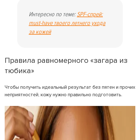
Интересно по теме:
SPF-спрей:
must-have твоего летнего ухода
за кожей
На вашем счету
бонусов
Авторизация
Правила равномерного «загара из
тюбика»
ЗАРЕГИСТРИРОВАТЬСЯ
Желаю перечислить:
Чтобы получить идеальный результат без пятен и прочих
Имя пользователя:
неприятностей, кожу нужно правильно подготовить.
Номер карты лояльности:
Бонусов на счету:
100
Кэшбек-бонусов на счету:
ВОЙТИ С ПОМОЩЬЮ СМС