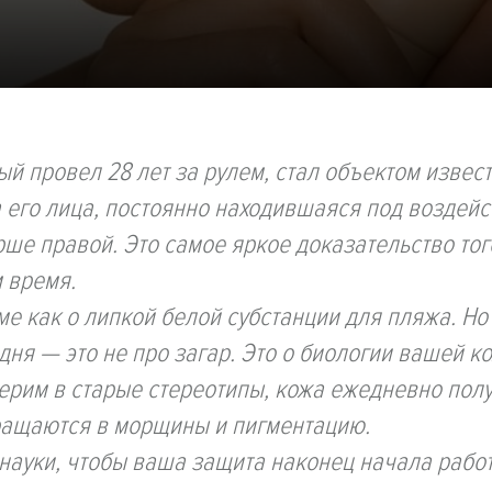
рый провел 28 лет за рулем, стал объектом извес
 его лица, постоянно находившаяся под воздей
рше правой. Это самое яркое доказательство того
м время.
е как о липкой белой субстанции для пляжа. Но
ня — это не про загар. Это о биологии вашей ко
ерим в старые стереотипы, кожа ежедневно пол
ращаются в морщины и пигментацию.
ауки, чтобы ваша защита наконец начала работ