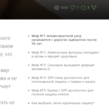
1005
7
3
Миф №1: Антивозрастной уход
тного
начинается с дорогих сывороток после
35 лет
ствием
Миф №2: Химические фильтры попадают
, что
в кровь и вредят здоровью
Миф №3: Санскрин вызывает дефицит
 мир
витамина D
жи и ее
Миф №4: SPF-стика достаточно для
полноценной защиты с первого мазка
учает
Миф №5: Крема с SPF достаточно для
полной защиты клеток
ать на
Как выбрать свою идеальную защиту?