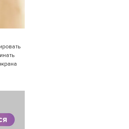
рировать
чинать
экрана