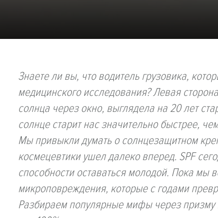
Знаете ли вы, что водитель грузовика, кото
медицинского исследования? Левая сторона
солнца через окно, выглядела на 20 лет ста
солнце старит нас значительно быстрее, че
Мы привыкли думать о солнцезащитном крем
космецевтики ушел далеко вперед. SPF сегод
способности оставаться молодой. Пока мы в
микроповреждения, которые с годами прев
Разбираем популярные мифы через призму н