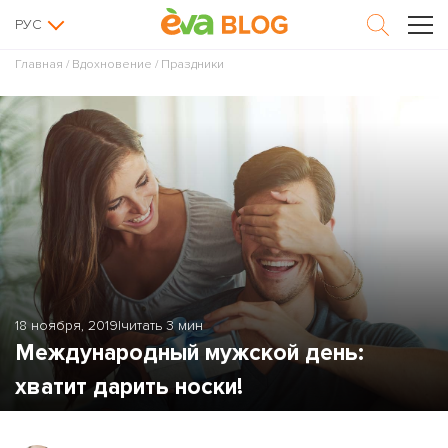
РУС
Главная
/
Вдохновение
/
Праздники
18 ноября, 2019
|
читать 3 мин
Международный мужской день:
хватит дарить носки!