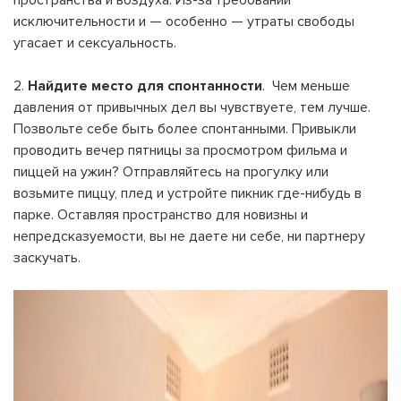
пространства и воздуха. Из-за требований
На вашем счету
бонусов
Авторизация
исключительности и — особенно — утраты свободы
угасает и сексуальность.
ЗАРЕГИСТРИРОВАТЬСЯ
Желаю перечислить:
2.
Найдите место для спонтанности
. Чем меньше
Имя пользователя:
давления от привычных дел вы чувствуете, тем лучше.
Позвольте себе быть более спонтанными. Привыкли
Номер карты лояльности:
проводить вечер пятницы за просмотром фильма и
Бонусов на счету:
пиццей на ужин? Отправляйтесь на прогулку или
100
возьмите пиццу, плед и устройте пикник где-нибудь в
Кэшбек-бонусов на счету:
ВОЙТИ С ПОМОЩЬЮ СМС
парке. Оставляя пространство для новизны и
непредсказуемости, вы не даете ни себе, ни партнеру
заскучать.
ВОЙТИ С ПОМОЩЬЮ ЗВОНКА
ВЕРНУТЬСЯ К БЛОГУ
ВЕРНУТЬСЯ
ПЕРЕЧИСЛИТЬ
ВЕРНУТЬСЯ