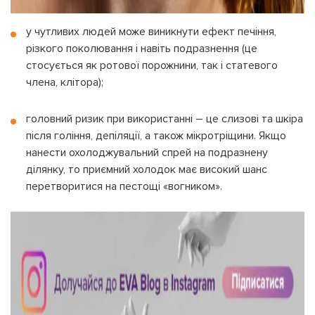
у чутливих людей може виникнути ефект печіння,
різкого поколювання і навіть подразнення (це
стосується як ротової порожнини, так і статевого
члена, клітора);
головний ризик при використанні – це слизові та шкіра
після гоління, депіляції, а також мікротріщини. Якщо
нанести охолоджувальний спрей на подразнену
ділянку, то приємний холодок має високий шанс
перетворитися на пестощі «вогником».