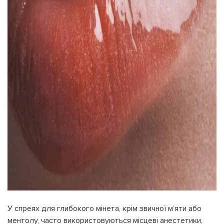
У спреях для глибокого мінета, крім звичної м’яти або
ментолу, часто використовуються місцеві анестетики,