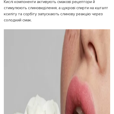
Кислі компоненти активують смакові рецептори й
стимулюють слиновиділення, а цукрові спирти на кшталт
ксиліту та сорбіту запускають слинову реакцію через
солодкий смак.