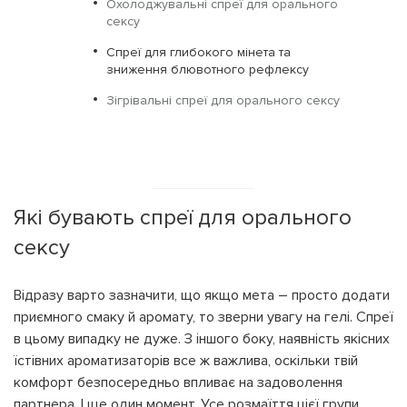
Охолоджувальні спреї для орального
сексу
Спреї для глибокого мінета та
зниження блювотного рефлексу
Зігрівальні спреї для орального сексу
Які бувають спреї для орального
сексу
Відразу варто зазначити, що якщо мета – просто додати
приємного смаку й аромату, то зверни увагу на гелі. Спреї
в цьому випадку не дуже. З іншого боку, наявність якісних
їстівних ароматизаторів все ж важлива, оскільки твій
комфорт безпосередньо впливає на задоволення
партнера. І ще один момент. Усе розмаїття цієї групи