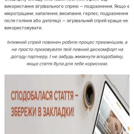
використання зігрівального спрею – подразнення. Якщо є
мікротріщини, запалення, висипання, герпес, подразнення
після гоління або депіляції – зігрівальний спрей краще не
використовувати.
Інтимний спрей повинен робити процес приємнішим, а
не просто приховувати твій певний дискомфорт на
догоду партнеру. І не забудь жмакнути вподобайку,
якщо стаття була для тебе корисною.