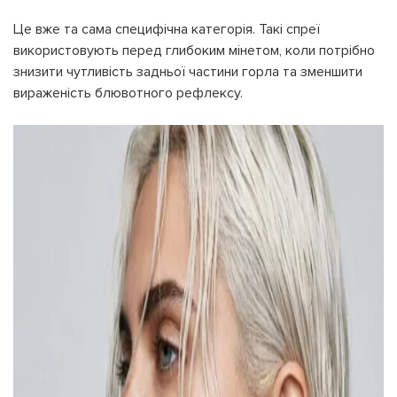
Це вже та сама специфічна категорія. Такі спреї
використовують перед глибоким мінетом, коли потрібно
знизити чутливість задньої частини горла та зменшити
вираженість блювотного рефлексу.
На вашому рахунку
бонусів
Авторизація
ЗАРЕЄСТРУВАТИСЯ
Бажаю перерахувати:
Ім'я користувача:
Номер картки лояльності:
Бонусів на рахунку:
100
Кешбек-бонусів на
УВІЙТИ ЗА ДОПОМОГОЮ
рахунку:
СМС