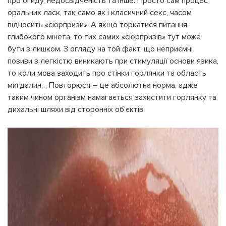
про огиду, недосвідченість та інше. Просто сам процес
оральних ласк, так само як і класичний секс, часом
підносить «сюрпризи». А якщо торкатися питання
глибокого мінета, то тих самих «сюрпризів» тут може
бути з лишком. З огляду на той факт, що неприємні
позиви з легкістю виникають при стимуляції основи язика,
то коли мова заходить про стінки горлянки та область
мигдалин… Повторюся – це абсолютна норма, адже
таким чином організм намагається захистити горлянку та
дихальні шляхи від сторонніх об’єктів.