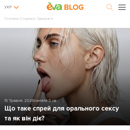
УКР
Головна Сторінка
/
Здоров'я
15 Травня, 2026
|
читати 3 хв
Що таке спрей для орального сексу
та як він діє?