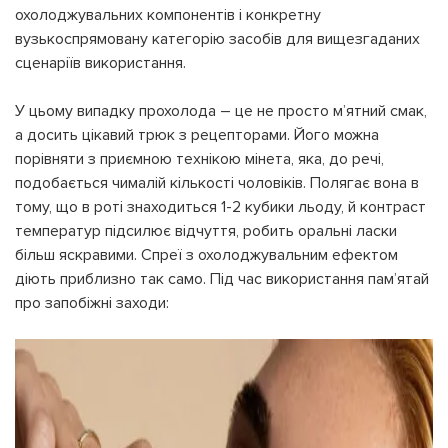
охолоджувальних компонентів і конкретну
вузькоспрямовану категорію засобів для вищезгаданих
сценаріїв використання.
У цьому випадку прохолода – це не просто м’ятний смак,
а досить цікавий трюк з рецепторами. Його можна
порівняти з приємною технікою мінета, яка, до речі,
подобається чималій кількості чоловіків. Полягає вона в
тому, що в роті знаходиться 1-2 кубики льоду, й контраст
температур підсилює відчуття, робить оральні ласки
більш яскравими. Спреї з охолоджувальним ефектом
діють приблизно так само. Під час використання пам’ятай
про запобіжні заходи: