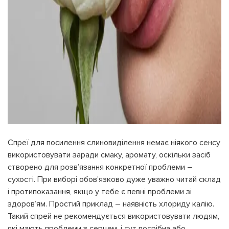
Спреї для посилення слиновиділення немає ніякого сенсу
використовувати заради смаку, аромату, оскільки засіб
створено для розв’язання конкретної проблеми –
сухості. При виборі обов’язково дуже уважно читай склад
і протипоказання, якщо у тебе є певні проблеми зі
здоров’ям. Простий приклад – наявність хлориду калію.
Такий спрей не рекомендується використовувати людям,
які мають проблеми з серцем, і тут потрібна або