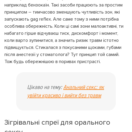
наприклад бензокаїн. Такі засоби працюють за простим
принципом – тимчасово зменшують чутливість зон, які
запускають gag reflex. Але саме тому з ними потрібна
особлива обережність. Коли ці самі зони малоактивні, ти
набагато гірше відчуваєш тиск, дискомфорт і момент,
коли варто зупинитися, а значить ризик травм істотно
підвищується. Стикалася з покусаними щоками, губами
після анестезії у стоматолога? Тут принцип той самий.
Тож будь обережнішою в поривах пристрасті.
Цікаво на тему:
Анальний секс: як
увійти красиво і вийти без травм
Зігрівальні спреї для орального