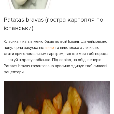
Patatas bravas (гостра картопля по-
іспанськи)
Класика, яка є в меню барів по всій Іспанії. Ця неймовірно
популярна закуска під
вино
та пиво може з легкістю
стати приголомшливим гарніром, так що моя тобі порада
– готуй відразу побільше. Під серіал, на обід, вечерю –
Patatas bravas гарантовано приємно здивує твої смакові
рецептори.