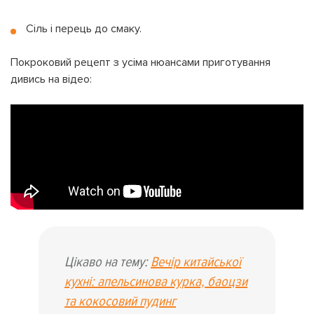
Сіль і перець до смаку.
Покроковий рецепт з усіма нюансами приготування
дивись на відео:
Цікаво на тему:
Вечір китайської
кухні: апельсинова курка, баоцзи
та кокосовий пудинг