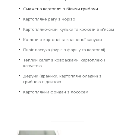
Смажена картопля з білими грибами
Картопляне рагу з чорізо
Картопляно-сирні кульки та крокети з м'ясом
Котлети з картоплі та квашеної капусти
Пиріг пастуха (пиріг з фаршу та картоплі)
Теплий салат з ковбасками, картоплею і
капустою
Деруни (драники, картопляні оладки) з
грибною підливою
Картопляний фондан з лососем