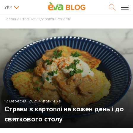
УКР
Головна Сторінка
/
Здоров'я
/
Рецепти
12 Вересня, 2025
|
читати 4 хв
Страви з картоплі на кожен день і до
святкового столу