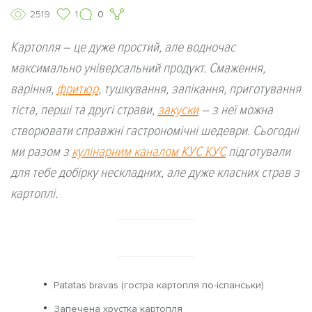
2519
1
0
Картопля – це дуже простий, але водночас
максимально універсальний продукт. Смаження,
варіння,
фритюр
, тушкування, запікання, приготування
тіста, перші та другі страви,
закуски
– з неї можна
створювати справжні гастрономічні шедеври. Сьогодні
ми разом з
кулінарним каналом КУС КУС
підготували
для тебе добірку нескладних, але дуже класних страв з
картоплі.
Patatas bravas (гостра картопля по-іспанськи)
Запечена хрустка картопля