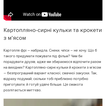
Картопляно-сирні кульки та крокети
з м’ясом
Картопля фрі – набридла. Снеки, чіпси – не хочу. Що б
такого придумати пожувати під фільм? Чим би
порадувати друзів, адже ми збираємося відпочити разом
на вихідних? Картопляно-сирні кульки й крокети з м’ясом
– безпрограшний варіант класної, смачної закуски. Так,
відразу подумай, скільки тобі приблизно потрібно
приготувати, й готуй удвічі більше. Ця смакота
розлітається миттєво.