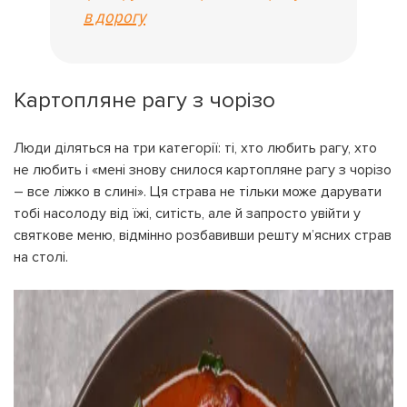
в дорогу
Картопляне рагу з чорізо
Люди діляться на три категорії: ті, хто любить рагу, хто
не любить і «мені знову снилося картопляне рагу з чорізо
– все ліжко в слині». Ця страва не тільки може дарувати
тобі насолоду від їжі, ситість, але й запросто увійти у
святкове меню, відмінно розбавивши решту м’ясних страв
на столі.