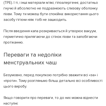
(TPE). І ті, і інші матеріали м’які, гіпоалергенні, достатньо
гнучкі й абсолютно не подразнюють слизову оболонку
піхви. Тому ти можеш бути спокійна: використання цього
засобу гігієни ніяк тобі не зашкодить.
Після введення капа розкривається й утворює вакуум,
герметично прилягаючи до стінок піхви та запобігаючи
протіканню.
Переваги та недоліки
менструальних чаш
Безумовно, перед покупкою потрібно зважити всі «за» і
«проти». Тому розгляньмо більш детально всі особливості
цього виробу.
Якщо говорити про переваги, то до них можна віднести
наступні: