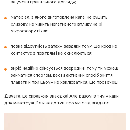
за умови правильного догляду;
матеріал, з якого виготовлена капа, не сушить
слизову, не чинить негативного впливу на pH і
мікрофлору піхви;
повна відсутність запаху, завдяки тому, що кров не
контактує з повітрям і не окислюється;
виріб надійно фіксується всередині, тому ти можеш
займатися спортом, вести активний спосіб життя,
плавати й при цьому не хвилюватися, що протечеш.
Дівчата, це справжня знахідка! Але разом із тим у капи
для менструації є й недоліки, про які слід згадати: