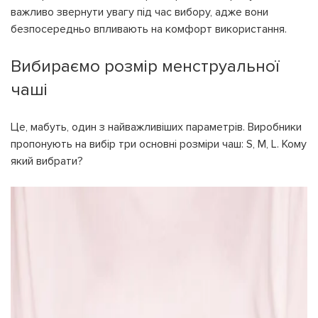
важливо звернути увагу під час вибору, адже вони
безпосередньо впливають на комфорт використання.
Вибираємо розмір менструальної
чаші
Це, мабуть, один з найважливіших параметрів. Виробники
На вашому рахунку
бонусів
Авторизація
пропонують на вибір три основні розміри чаш: S, M, L. Кому
який вибрати?
ЗАРЕЄСТРУВАТИСЯ
Бажаю перерахувати:
Ім'я користувача:
Номер картки лояльності:
Бонусів на рахунку:
100
Кешбек-бонусів на
УВІЙТИ ЗА ДОПОМОГОЮ
рахунку:
СМС