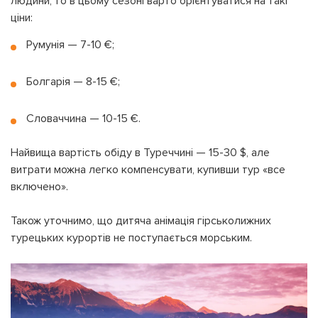
людини, то в цьому сезоні варто орієнтуватися на такі
ціни:
Румунія — 7-10 €;
Болгарія — 8-15 €;
На вашому рахунку
бонусів
Авторизація
Словаччина — 10-15 €.
ЗАРЕЄСТРУВАТИСЯ
Бажаю перерахувати:
Найвища вартість обіду в Туреччині — 15-30 $, але
Ім'я користувача:
витрати можна легко компенсувати, купивши тур «все
Номер картки лояльності:
включено».
Бонусів на рахунку:
Також уточнимо, що дитяча анімація гірськолижних
100
турецьких курортів не поступається морським.
Кешбек-бонусів на
УВІЙТИ ЗА ДОПОМОГОЮ
рахунку:
СМС
УВІЙТИ ЗА ДОПОМОГОЮ
ДЗВІНКА
ПОВЕРНУТИСЯ ДО БЛОГУ