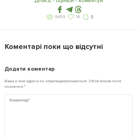
Ділись - оцінюй - коментуй
8493
14
0
Коментарі поки що відсутні
Додати коментар
Ваша e-mail адреса не оприлюднюватиметься.
Обов’язкові поля
позначені
*