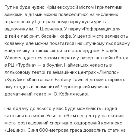
Тут не буде нудно. Крім екскурсій містом і прилеглими
замками, з дітьми можна повеселитися на численних
атракціонах у Центральному парку культури та
відпочинку ім. Т. Шевченка. У парку «Реформації» для
дітей є лабіринт, басейн і кафе. У центрі міста заливають
ковзанку, але можна покататися і на штучному льодовому
майданчику, а також сходити в роллердром. У клубі
Warriors вдасться разом пограти у лазертаг і пейнтбол, а
в РЦ «Турбіна» — в боулінг. Найменших чекають в
ляльковому театрі та анімаційних центрах «Лімпопо»,
«Курубік», «Капітошка», Fantasy Town. З дітьми старшого
віку сходіть в знаменитий Чернівецький музично-
драматичний театр ім. О. Кобилянської.
І на додачу до всього у вас буде можливість щодня
кататися на лижах. Усього в 6 км від центру, на околиці
міста, розташований спортивно-оздоровчий комплекс
«Цецино». Синя 600-метрова траса дозволить стати на