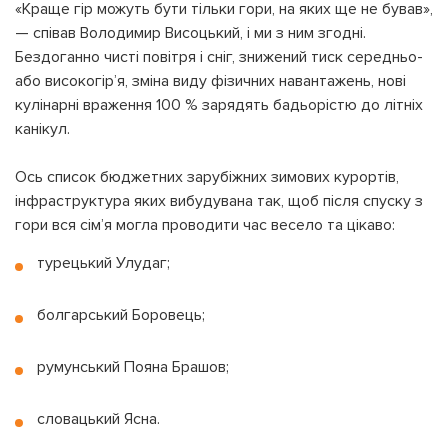
«Краще гір можуть бути тільки гори, на яких ще не бував»,
— співав Володимир Висоцький, і ми з ним згодні.
Бездоганно чисті повітря і сніг, знижений тиск середньо-
або високогір’я, зміна виду фізичних навантажень, нові
кулінарні враження 100 % зарядять бадьорістю до літніх
канікул.
Ось список бюджетних зарубіжних зимових курортів,
інфраструктура яких вибудувана так, щоб після спуску з
гори вся сім’я могла проводити час весело та цікаво:
турецький Улудаг;
болгарський Боровець;
румунський Пояна Брашов;
словацький Ясна.