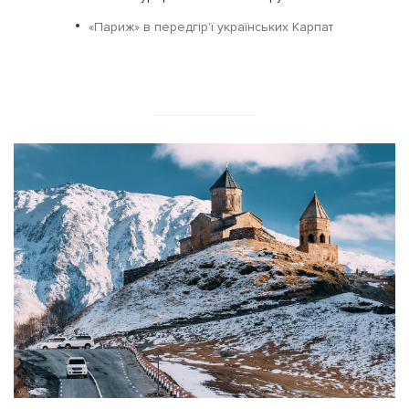
«Париж» в передгір'ї українських Карпат