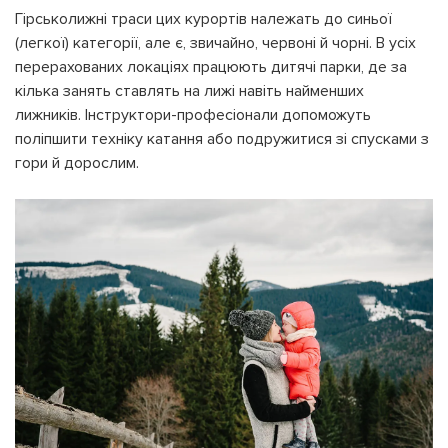
Гірськолижні траси цих курортів належать до синьої
(легкої) категорії, але є, звичайно, червоні й чорні. В усіх
перерахованих локаціях працюють дитячі парки, де за
кілька занять ставлять на лижі навіть найменших
лижників. Інструктори-професіонали допоможуть
поліпшити техніку катання або подружитися зі спусками з
гори й дорослим.