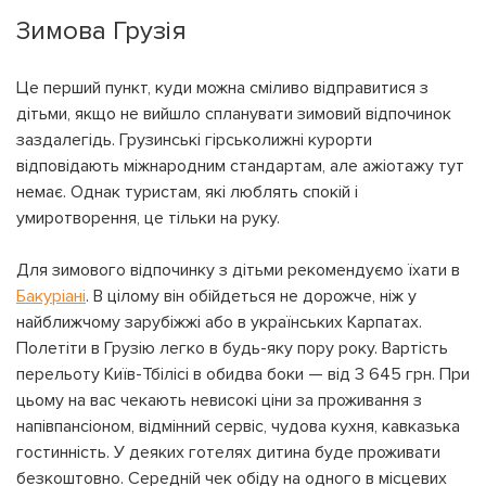
Зимова Грузія
Це перший пункт, куди можна сміливо відправитися з
дітьми, якщо не вийшло спланувати зимовий відпочинок
заздалегідь. Грузинські гірськолижні курорти
відповідають міжнародним стандартам, але ажіотажу тут
немає. Однак туристам, які люблять спокій і
умиротворення, це тільки на руку.
Для зимового відпочинку з дітьми рекомендуємо їхати в
Бакуріані
. В цілому він обійдеться не дорожче, ніж у
найближчому зарубіжжі або в українських Карпатах.
Полетіти в Грузію легко в будь-яку пору року. Вартість
перельоту Київ-Тбілісі в обидва боки — від 3 645 грн. При
цьому на вас чекають невисокі ціни за проживання з
напівпансіоном, відмінний сервіс, чудова кухня, кавказька
гостинність. У деяких готелях дитина буде проживати
безкоштовно. Середній чек обіду на одного в місцевих