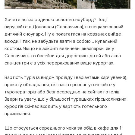
Хочете всією родиною освоїти сноуборд? Тоді
вирушайте в Доновали (Словаччина), в спеціалізований
дитячий сноупарк. Ну а покататися на ковзанах вийде
всюди. І так, не забудьте взяти з собою… купальний
костюм. Якщо не закриті величезні аквапарки, як у
Словаччині, то басейни для дорослих і дітей або аква-
спа-центри є в усіх перерахованих вище курортах.
Вартість турів (з видом проїзду і варіантами харчування),
прокату обладнання, скі-пасів і розваг уточнюйте у
туроператорів або безпосередньо на сайтах готелів.
Зверніть увагу, що у більшості турецьких гірськолижних
курортів скі-пас входить у вартість готельного
проживання.
Що стосується середнього чека за обід в кафе для 1