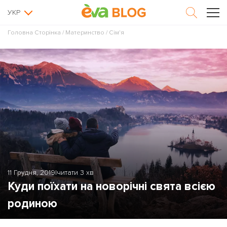
УКР
Головна Сторінка
/
Материнство
/
Сім'я
11 Грудня, 2019
|
читати 3 хв
Куди поїхати на новорічні свята всією
родиною