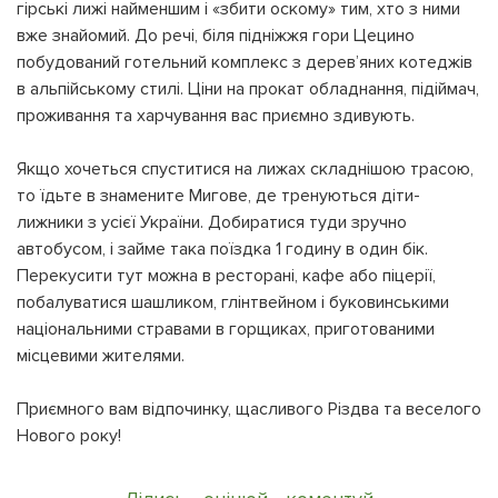
гірські лижі найменшим і «збити оскому» тим, хто з ними
вже знайомий. До речі, біля підніжжя гори Цецино
побудований готельний комплекс з дерев’яних котеджів
в альпійському стилі. Ціни на прокат обладнання, підіймач,
проживання та харчування вас приємно здивують.
Якщо хочеться спуститися на лижах складнішою трасою,
то їдьте в знамените Мигове, де тренуються діти-
лижники з усієї України. Добиратися туди зручно
автобусом, і займе така поїздка 1 годину в один бік.
Перекусити тут можна в ресторані, кафе або піцерії,
побалуватися шашликом, глінтвейном і буковинськими
національними стравами в горщиках, приготованими
місцевими жителями.
Приємного вам відпочинку, щасливого Різдва та веселого
Нового року!