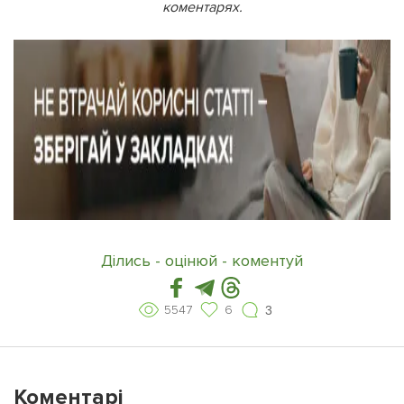
коментарях.
Ділись - оцінюй - коментуй
5547
6
3
Коментарі