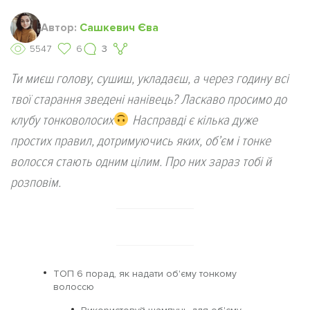
Автор:
Сашкевич Єва
5547
6
3
Ти миєш голову, сушиш, укладаєш, а через годину всі
твої старання зведені нанівець? Ласкаво просимо до
клубу тонковолосих
Насправді є кілька дуже
простих правил, дотримуючись яких, об’єм і тонке
волосся стають одним цілим. Про них зараз тобі й
розповім.
ТОП 6 порад, як надати об'єму тонкому
волоссю