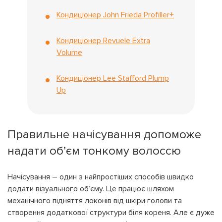
Кондиціонер John Frieda Profiller+
Кондиціонер Revuele Extra
Volume
Кондиціонер Lee Stafford Plump
Up
На вашому рахунку
бонусів
Авторизація
ЗАРЕЄСТРУВАТИСЯ
Бажаю перерахувати:
Ім'я користувача:
Правильне начісування допоможе
надати об’єм тонкому волоссю
Номер картки лояльності:
Бонусів на рахунку:
Начісування – один з найпростіших способів швидко
100
додати візуального об’єму. Це працює шляхом
Кешбек-бонусів на
УВІЙТИ ЗА ДОПОМОГОЮ
механічного підняття локонів від шкіри голови та
рахунку:
СМС
створення додаткової структури біля кореня. Але є дуже