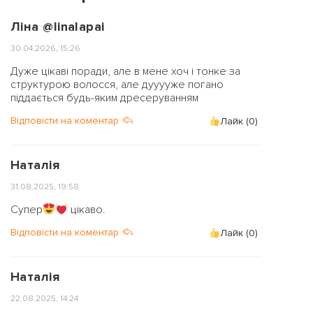
Ліна @linalapai
30.04.2026, 15:26
Дуже цікаві поради, але в мене хоч і тонке за
структурою волосся, але дууууже погано
піддається будь-яким дресеруванням
Відповісти на коментар
Лайк (
0
)
Наталія
31.08.2025, 19:58
Супер
цікаво.
Відповісти на коментар
Лайк (
0
)
Наталія
22.08.2025, 14:24