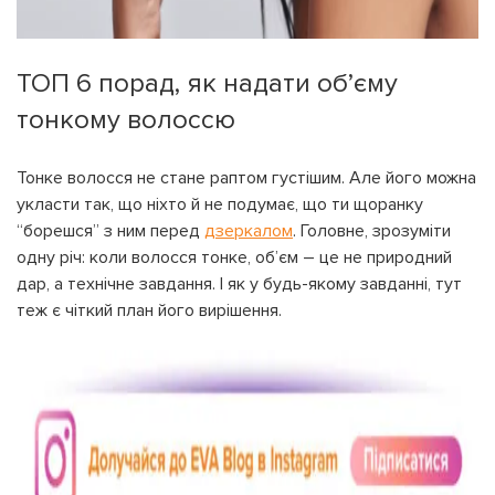
ТОП 6 порад, як надати об’єму
тонкому волоссю
Тонке волосся не стане раптом густішим. Але його можна
укласти так, що ніхто й не подумає, що ти щоранку
“борешся” з ним перед
дзеркалом
. Головне, зрозуміти
одну річ: коли волосся тонке, об’єм – це не природний
дар, а технічне завдання. І як у будь-якому завданні, тут
теж є чіткий план його вирішення.