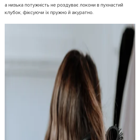
а низька потужність не роздуває локони в пухнастий
клубок, фіксуючи їх пружно й акуратно.