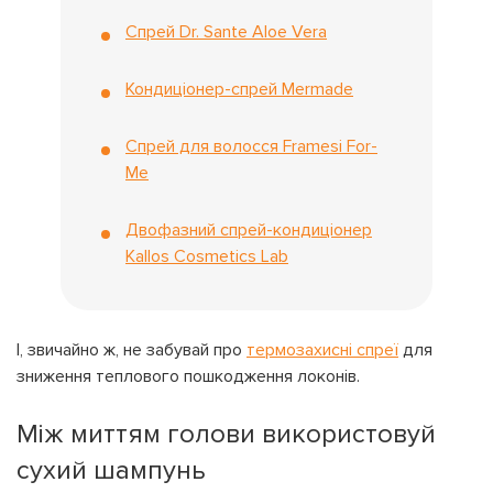
Спрей Dr. Sante Aloe Vera
Кондиціонер-спрей Mermade
Спрей для волосся Framesi For-
Me
Двофазний спрей-кондиціонер
Kallos Cosmetics Lab
І, звичайно ж, не забувай про
термозахисні спреї
для
зниження теплового пошкодження локонів.
Між миттям голови використовуй
сухий шампунь