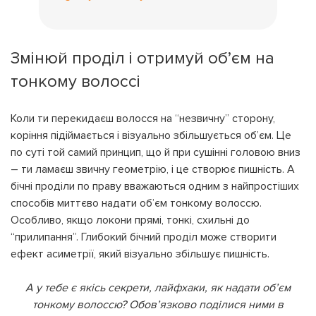
Змінюй проділ і отримуй об’єм на
тонкому волоссі
Коли ти перекидаєш волосся на “незвичну” сторону,
коріння підіймається і візуально збільшується об’єм. Це
по суті той самий принцип, що й при сушінні головою вниз
– ти ламаєш звичну геометрію, і це створює пишність. А
бічні проділи по праву вважаються одним з найпростіших
способів миттєво надати об’єм тонкому волоссю.
Особливо, якщо локони прямі, тонкі, схильні до
“прилипання”. Глибокий бічний проділ може створити
ефект асиметрії, який візуально збільшує пишність.
А у тебе є якісь секрети, лайфхаки, як надати об’єм
тонкому волоссю? Обов’язково поділися ними в