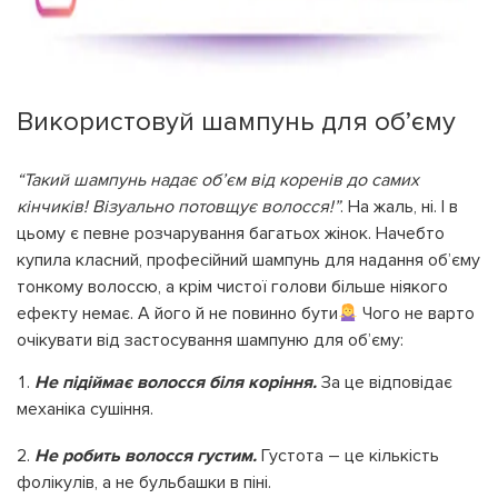
Використовуй шампунь для об’єму
“Такий шампунь надає об’єм від коренів до самих
кінчиків! Візуально потовщує волосся!”
. На жаль, ні. І в
цьому є певне розчарування багатьох жінок. Начебто
купила класний, професійний шампунь для надання об’єму
тонкому волоссю, а крім чистої голови більше ніякого
ефекту немає. А його й не повинно бути
Чого не варто
очікувати від застосування шампуню для об’єму:
Не підіймає волосся біля коріння.
За це відповідає
механіка сушіння.
Не робить волосся густим.
Густота – це кількість
фолікулів, а не бульбашки в піні.