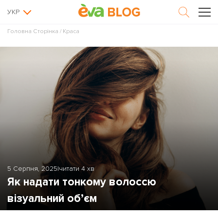
УКР
Головна Сторінка
/
Краса
5 Серпня, 2025
|
читати 4 хв
Як надати тонкому волоссю
візуальний об’єм