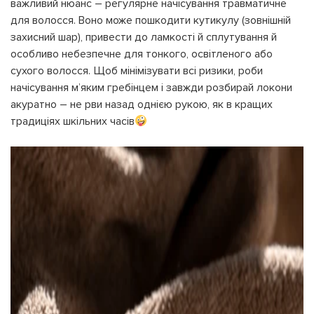
важливий нюанс – регулярне начісування травматичне
УВІЙТИ ЗА ДОПОМОГОЮ
для волосся. Воно може пошкодити кутикулу (зовнішній
ДЗВІНКА
ПОВЕРНУТИСЯ ДО БЛОГУ
захисний шар), привести до ламкості й сплутування й
ПОВЕРНУТИСЯ
ПЕРЕРАХУВАТИ
особливо небезпечне для тонкого, освітленого або
ПОВЕРНУТИСЯ
сухого волосся. Щоб мінімізувати всі ризики, роби
начісування м’яким гребінцем і завжди розбирай локони
акуратно – не рви назад однією рукою, як в кращих
традиціях шкільних часів