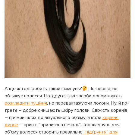
А що ж тоді робить такий шампунь?
По-перше, не
обтяжує волосся. По-друге, такі засоби допомагають
розгладити пушіння
, не перевантажуючи локони. Ну, й по-
третє – добре очищають шкіру голови. Свіжість коренів
– прямий шлях до візуального об’єму, а коли
коріння
жирне
– привіт, “прилизана печаль”. Тож шампунь для
об’єму волосся створить правильне
“підґрунтя” для