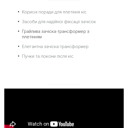
Корисні поради для плетіння кіс
Засоби для надійної фіксації зачісок
Грайлива зачіска-трансформер з
плетінням
Елегантна зачіска-трансформер
Пучки та локони після кіс