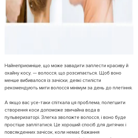
Найнеприємніше, що може завадити заплести красиву й
охайну косу, — волосся, що розсипається. Щоб воно
менше вибивалося із зачіски, деякі стилісти
рекомендують мити волосся мінімум за день до плетіння.
А якщо вас усе-таки спіткала ця проблема, полегшити
створення коси допоможе звичайна вода в
пульверизаторі. Злегка зволожте волосся, і воно буде
простіше заплітатися. Це хороший спосіб для дитячих і
повсякденних зачісок, коли немає бажання