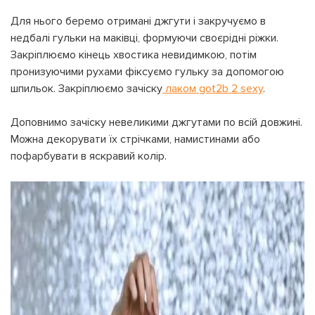
Для нього беремо отримані джгути і закручуємо в
недбалі гульки на маківці, формуючи своєрідні ріжки.
Закріплюємо кінець хвостика невидимкою, потім
пронизуючими рухами фіксуємо гульку за допомогою
шпильок.
Закріплюємо зачіску
лаком got2b 2 sexy
.
Доповнимо зачіску невеликими джгутами по всій довжині.
Можна декорувати їх стрічками, намистинами або
пофарбувати в яскравий колір.