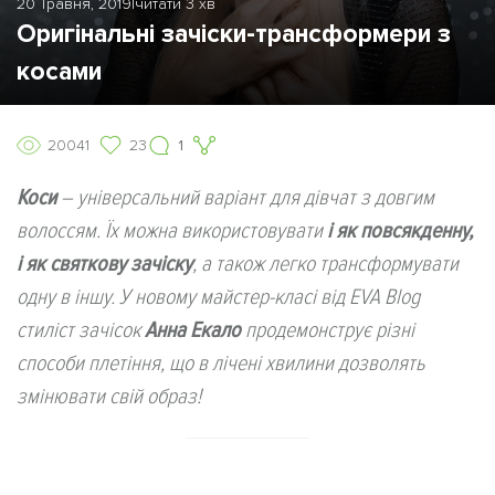
20 Травня, 2019
|
читати 3 хв
Оригінальні зачіски-трансформери з
косами
20041
23
1
Коси
– універсальний варіант для дівчат з довгим
волоссям. Їх можна використовувати
і як повсякденну,
і як святкову зачіску
, а також легко трансформувати
одну в іншу. У новому майстер-класі від EVA Blog
стиліст зачісок
Анна Екало
продемонструє різні
способи плетіння, що в лічені хвилини дозволять
змінювати свій образ!