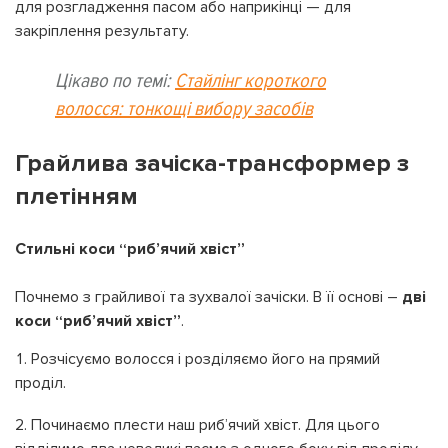
для розгладження пасом або наприкінці — для
закріплення результату.
Цікаво по темі:
Стайлінг короткого
волосся: тонкощі вибору засобів
Грайлива зачіска-трансформер з
плетінням
Стильні коси “риб’ячий хвіст”
Почнемо з грайливої та зухвалої зачіски. В її основі –
дві
коси “риб’ячий хвіст”
.
Розчісуємо волосся і розділяємо його на прямий
проділ.
Починаємо плести наш риб’ячий хвіст. Для цього