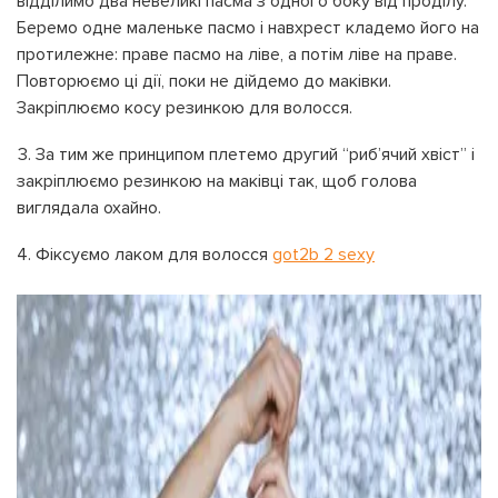
відділимо два невеликі пасма з одного боку від проділу.
Беремо одне маленьке пасмо і навхрест кладемо його на
протилежне: праве пасмо на ліве, а потім ліве на праве.
Повторюємо ці дії, поки не дійдемо до маківки.
Закріплюємо косу резинкою для волосся.
За тим же принципом плетемо другий “риб’ячий хвіст” і
закріплюємо резинкою на маківці так, щоб голова
виглядала охайно.
Фіксуємо лаком для волосся
got2b 2 sexy