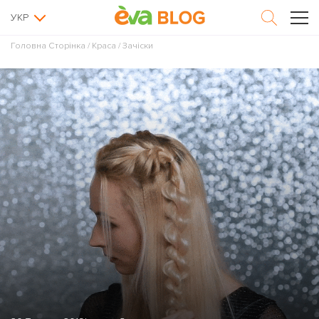
УКР
Головна Сторінка
/
Краса
/
Зачіски